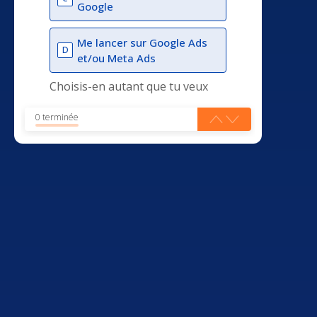
Google
Me lancer sur Google Ads
D
et/ou Meta Ads
Choisis-en autant que tu veux
0 terminée