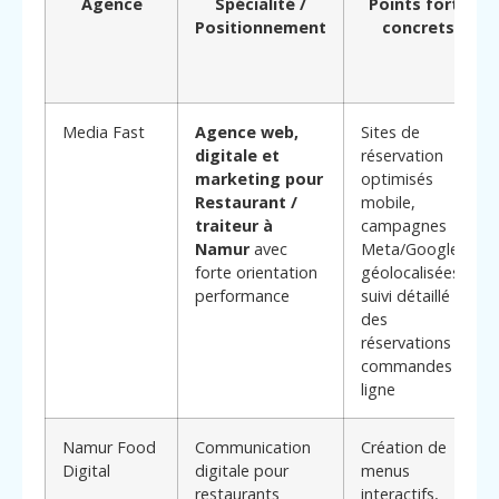
Agence
Spécialité /
Points forts
Positionnement
concrets
Media Fast
Agence web,
Sites de
digitale et
réservation
marketing pour
optimisés
Restaurant /
mobile,
traiteur à
campagnes
Namur
avec
Meta/Google
forte orientation
géolocalisées,
performance
suivi détaillé
des
réservations et
commandes en
ligne
Namur Food
Communication
Création de
Digital
digitale pour
menus
restaurants
interactifs,