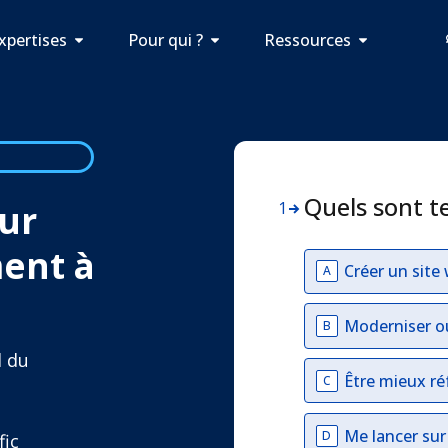
xpertises
Pour qui ?
Ressources
Quels sont t
ur
1
ment à
Créer un site
A
Moderniser o
B
l du
Être mieux ré
C
Me lancer su
D
fic