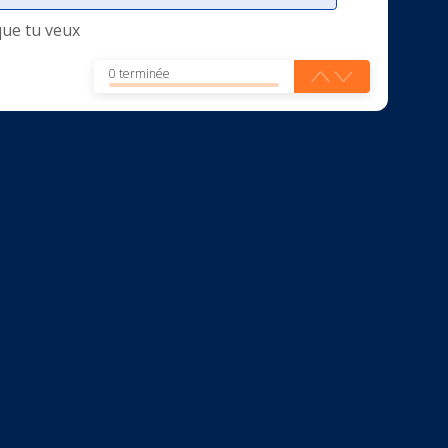
que tu veux
0 terminée