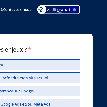
Contactez-nous
es enjeux ?
*
 web
u refondre mon site actuel
férencé sur Google
r Google Ads et/ou Meta Ads