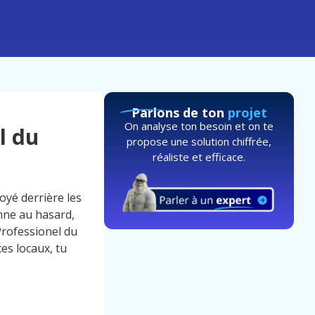
Parlons de ton
projet
On analyse ton besoin et on te
l du
propose une solution chiffrée,
réaliste et efficace.
oyé derrière les
nne au hasard,
Professionel du
es locaux, tu