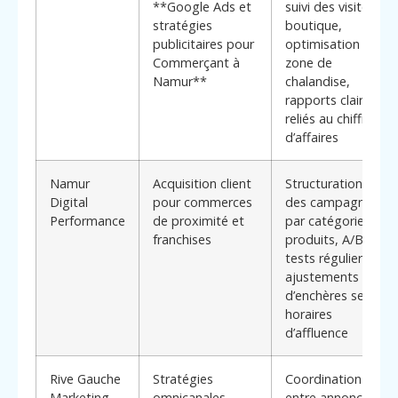
**Google Ads et
suivi des visites en
stratégies
boutique,
publicitaires pour
optimisation par
Commerçant à
zone de
Namur**
chalandise,
rapports clairs
reliés au chiffre
d’affaires
Namur
Acquisition client
Structuration fine
Digital
pour commerces
des campagnes
Performance
de proximité et
par catégories de
franchises
produits, A/B
tests réguliers,
ajustements
d’enchères selon
horaires
d’affluence
Rive Gauche
Stratégies
Coordination
Marketing
omnicanales
entre annonces