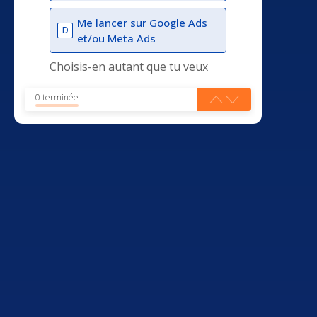
Me lancer sur Google Ads
D
et/ou Meta Ads
Choisis-en autant que tu veux
0 terminée