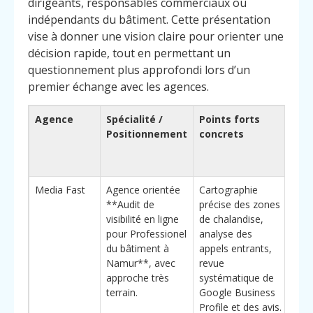
dirigeants, responsables commerciaux ou
indépendants du bâtiment. Cette présentation
vise à donner une vision claire pour orienter une
décision rapide, tout en permettant un
questionnement plus approfondi lors d’un
premier échange avec les agences.
Agence
Spécialité /
Points forts
Pou
Positionnement
concrets
cho
(av
dif
Media Fast
Agence orientée
Cartographie
Part
**Audit de
précise des zones
ada
visibilité en ligne
de chalandise,
art
pour Professionel
analyse des
tra
du bâtiment à
appels entrants,
che
Namur**, avec
revue
visi
approche très
systématique de
du r
terrain.
Google Business
visib
Profile et des avis.