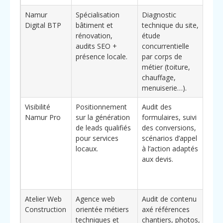
Namur
Spécialisation
Diagnostic
Inté
Digital BTP
bâtiment et
technique du site,
pour
rénovation,
étude
entr
audits SEO +
concurrentielle
stru
présence locale.
par corps de
sou
métier (toiture,
prio
chauffage,
chan
menuiserie…).
fort
Visibilité
Positionnement
Audit des
Pert
Namur Pro
sur la génération
formulaires, suivi
les
de leads qualifiés
des conversions,
pro
pour services
scénarios d’appel
che
locaux.
à l’action adaptés
tra
aux devis.
site
en v
com
Atelier Web
Agence web
Audit de contenu
Con
Construction
orientée métiers
axé références
acte
techniques et
chantiers, photos,
gam