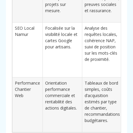
projets sur
preuves sociales
valo
mesure.
et rassurance.
l’ex
savo
SEO Local
Focalisée sur la
Analyse des
Ada
Namur
visibilité locale et
requêtes locales,
peti
cartes Google
cohérence NAP,
stru
pour artisans.
suivi de position
cibl
sur les mots-clés
pri
de proximité.
un 
géo
rest
Performance
Orientation
Tableaux de bord
Inté
Chantier
performance
simples, coûts
pour
Web
commerciale et
d’acquisition
diri
rentabilité des
estimés par type
veul
actions digitales.
de chantier,
cha
recommandations
de v
budgétaires.
des 
conc