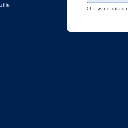
uille
Choisis-en autant 
s