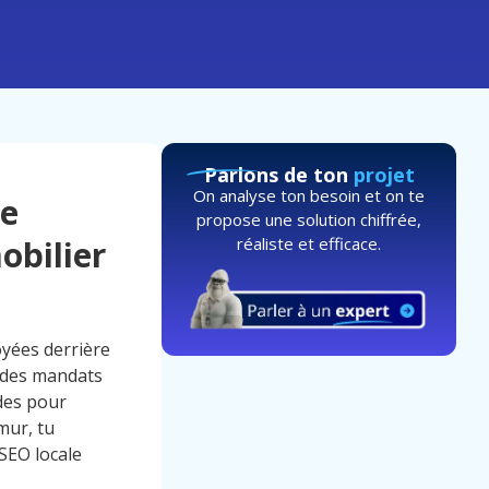
Parlons de ton
projet
On analyse ton besoin et on te
re
propose une solution chiffrée,
réaliste et efficace.
obilier
oyées derrière
s des mandats
odes pour
mur, tu
SEO locale