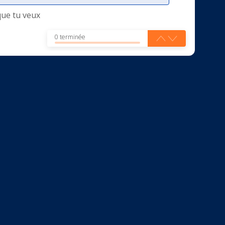
que tu veux
0 terminée