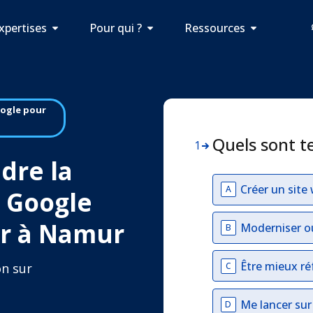
xpertises
Pour qui ?
Ressources
oogle pour
Quels sont t
1
dre la
Créer un site
A
r Google
er à Namur
Moderniser o
B
Être mieux ré
C
on sur
Me lancer su
D