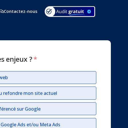
Contactez-nous
es enjeux ?
*
 web
u refondre mon site actuel
férencé sur Google
r Google Ads et/ou Meta Ads