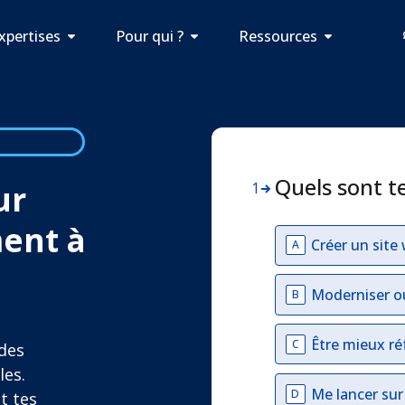
xpertises
Pour qui ?
Ressources
Quels sont t
ur
1
ment à
Créer un site
A
n
Moderniser o
B
Être mieux ré
C
 des
les.
Me lancer su
D
t tes