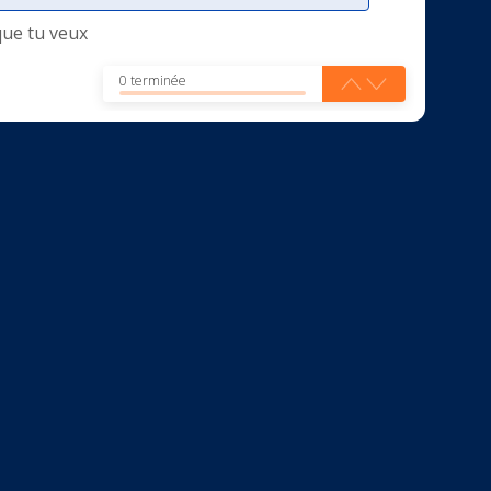
que tu veux
0 terminée