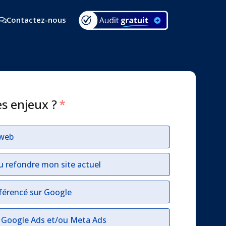
Contactez-nous
es enjeux ?
*
 web
u refondre mon site actuel
férencé sur Google
r Google Ads et/ou Meta Ads