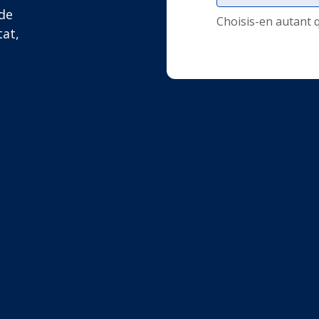
de
Choisis-en autant 
tat,