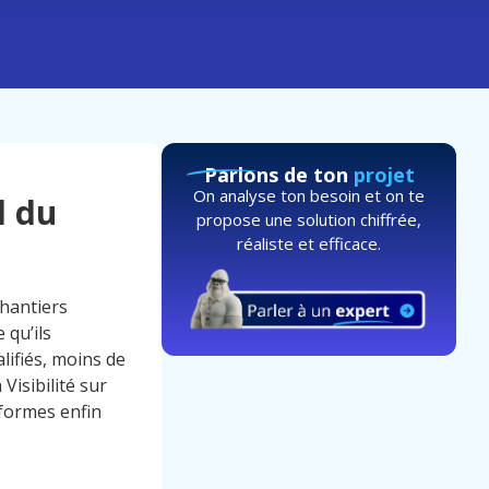
Parlons de ton
projet
On analyse ton besoin et on te
l du
propose une solution chiffrée,
réaliste et efficace.
chantiers
 qu’ils
lifiés, moins de
Visibilité sur
formes enfin