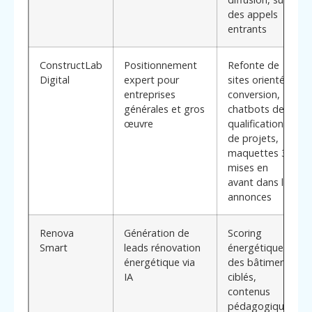
des appels
entrants
ConstructLab
Positionnement
Refonte de
Digital
expert pour
sites orientés
entreprises
conversion,
générales et gros
chatbots de
œuvre
qualification
de projets,
maquettes 3D
mises en
avant dans les
annonces
Renova
Génération de
Scoring
Smart
leads rénovation
énergétique
énergétique via
des bâtiments
IA
ciblés,
contenus
pédagogiques