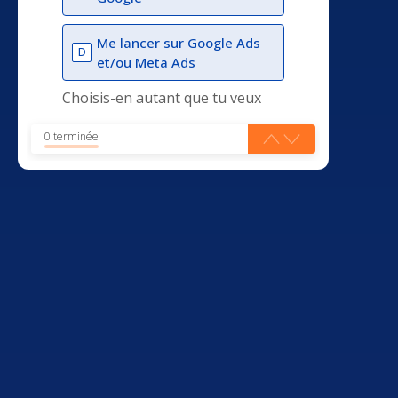
Me lancer sur Google Ads
D
et/ou Meta Ads
Choisis-en autant que tu veux
0 terminée