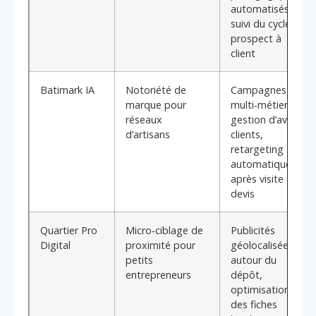
automatisés,
suivi du cycle
prospect à
client
Batimark IA
Notoriété de
Campagnes IA
marque pour
multi‑métiers,
réseaux
gestion d’avis
d’artisans
clients,
retargeting
automatique
après visite de
devis
Quartier Pro
Micro‑ciblage de
Publicités
Digital
proximité pour
géolocalisées
petits
autour du
entrepreneurs
dépôt,
optimisation
des fiches