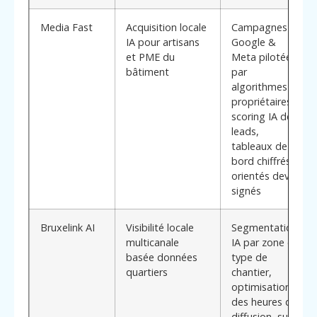
Media Fast
Acquisition locale
Campagnes
IA pour artisans
Google &
et PME du
Meta pilotées
bâtiment
par
algorithmes
propriétaires,
scoring IA des
leads,
tableaux de
bord chiffrés
orientés devis
signés
Bruxelink AI
Visibilité locale
Segmentation
multicanale
IA par zone et
basée données
type de
quartiers
chantier,
optimisation
des heures de
diffusion, suivi