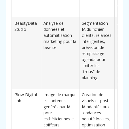
avec u
très
opérat
BeautyData
Analyse de
Segmentation
Approc
Studio
données et
IA du fichier
orient
automatisation
clients, relances
rentabi
marketing pour la
intelligentes,
chaque
beauté
prévision de
IA est 
remplissage
un **b
agenda pour
clé**
limiter les
mesur
“trous” de
(nomb
planning.
rendez
panier
Glow Digital
Image de marque
Création de
Idéal 
Lab
et contenus
visuels et posts
profes
générés par IA
IA adaptés aux
axés s
pour
tendances
l’esth
esthéticiennes et
beauté locales,
leur
coiffeurs
optimisation
commu