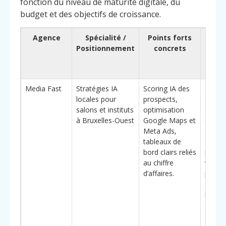
fonction du niveau de maturité digitale, du
budget et des objectifs de croissance.
Agence
Spécialité /
Points forts
Pour
Positionnement
concrets
ch
(av
diffé
Media Fast
Stratégies IA
Scoring IA des
Forte
locales pour
prospects,
spécia
salons et instituts
optimisation
quarti
à Bruxelles-Ouest
Google Maps et
quarti
Meta Ads,
de Mo
tableaux de
Saint-
bord clairs reliés
pour *
au chiffre
visible
d’affaires.
pour
Profes
la bea
Molen
Saint-