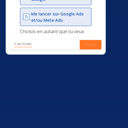
Me lancer sur Google Ads
D
et/ou Meta Ads
Choisis-en autant que tu veux
0 terminée