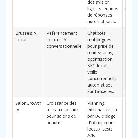
des avis en
et la 
ligne, scénarios
visuell
de réponses
platef
automatisées.
Brussels AI
Référencement
Chatbots
Pertin
Local
local et IA
multilingues
capter
conversationnelle
pour prise de
clientè
rendez-vous,
diversi
optimisation
autour
SEO locale,
Molen
veille
Saint-
concurrentielle
grâce 
automatisée
parcou
sur Bruxelles.
multil
SalonGrowth
Croissance des
Planning
Convie
IA
réseaux sociaux
éditorial assisté
salons
pour salons de
par IA, ciblage
souhai
beauté
d’influenceurs
accélé
locaux, tests
notori
A/B
social