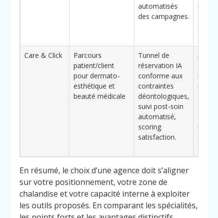
automatisés
intern
des campagnes.
équip
marke
compl
Care & Click
Parcours
Tunnel de
Adapt
patient/client
réservation IA
struct
pour dermato-
conforme aux
beaut
esthétique et
contraintes
médica
beauté médicale
déontologiques,
cherch
suivi post-soin
**élé
automatisé,
différ
scoring
basés 
satisfaction.
relatio
confia
En résumé, le choix d’une agence doit s’aligner
sur votre positionnement, votre zone de
chalandise et votre capacité interne à exploiter
les outils proposés. En comparant les spécialités,
les points forts et les avantages distinctifs,