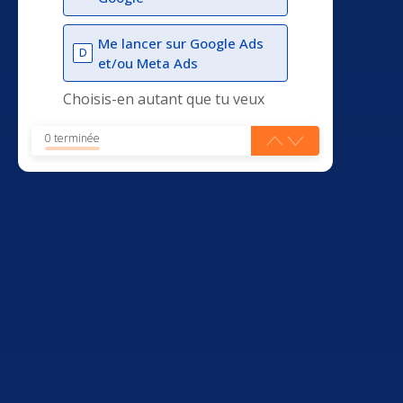
Me lancer sur Google Ads
D
et/ou Meta Ads
Choisis-en autant que tu veux
0 terminée