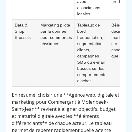
avec
produits
associations
locales
Data &
Marketing piloté
Tableaux de
Bénéfice c
Shop
par la donnée
bord
décisions
Brussels
pour commerces
fréquentation,
marketing
physiques
segmentation
sur des chi
clients,
concrets pl
campagnes
que sur l’in
SMS ou e-mail
basées sur les
comportements
d’achat
En résumé, choisir une **Agence web, digitale et
marketing pour Commerçant à Molenbeek-
Saint-Jean** revient à aligner objectifs, budget
et maturité digitale avec les **éléments
différenciants** de chaque acteur. Le tableau
permet de repérer rapidement quelle agence