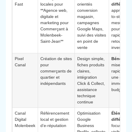
Fast
locales pour
orientés
différenci
**Agence web,
conversion
approche “
digitale et
magasin,
to-store” t
marketing pour
campagnes
mesurée, i
Commerçant à
Google Maps,
pour prouv
Molenbeek-
suivi des visites
rapidement
Saint-Jean**
en point de
retour sur
vente
investisse
Pixel
Création de sites
Design simple,
Bénéfice c
Canal
pour
fiches produits
mise en li
commerçants de
claires,
rapide pour
quartier et
intégration
une offre 
indépendants
Click & Collect,
immobilise
assistance
budget imp
technique
continue
Canal
Référencement
Optimisation
Élément
Digital
local et gestion
Google
différenci
Molenbeek
d’e-réputation
Business
focus sur l
Profile, collecte
visibilité d