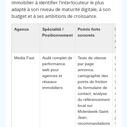
immobilier à identifier l’interlocuteur le plus
adapté à son niveau de maturité digitale, à son
budget et à ses ambitions de croissance.
Agence
Spécialité /
Points forts
Pourq
Positionnement
concrets
choisi
(avan
différ
Media Fast
Audit complet de
Tests de vitesse
Éléme
performance
par page
différ
web pour
annonce,
forte
agences et
cartographie des
spécial
réseaux
points de friction
immobi
immobiliers
du formulaire de
rappor
contact, analyse
décisi
du référencement
comme
local sur
(impac
Molenbeek-Saint-
leads,
Jean,
prise 
recommandations
vous), 