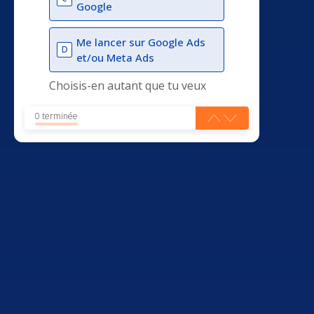
Google
Me lancer sur Google Ads
D
et/ou Meta Ads
Choisis-en autant que tu veux
0 terminée