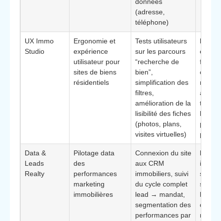
données
(adresse,
téléphone)
UX Immo
Ergonomie et
Tests utilisateurs
Éléme
Studio
expérience
sur les parcours
différ
utilisateur pour
“recherche de
focus s
sites de biens
bien”,
confor
résidentiels
simplification des
naviga
filtres,
augmen
amélioration de la
temps 
lisibilité des fiches
le site 
(photos, plans,
probabi
visites virtuelles)
prise 
Data &
Pilotage data
Connexion du site
Bénéfi
Leads
des
aux CRM
idéal 
Realty
performances
immobiliers, suivi
structu
marketing
du cycle complet
souhait
immobilières
lead → mandat,
la per
segmentation des
du sit
performances par
manda