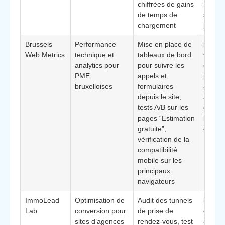
chiffrées de gains
route 
de temps de
sur 30
chargement
jours
Brussels
Performance
Mise en place de
Bénéfi
Web Metrics
technique et
tableaux de bord
vision 
analytics pour
pour suivre les
coût d’
PME
appels et
par can
bruxelloises
formulaires
accom
depuis le site,
à la p
tests A/B sur les
des do
pages “Estimation
les éq
gratuite”,
comme
vérification de la
compatibilité
mobile sur les
principaux
navigateurs
ImmoLead
Optimisation de
Audit des tunnels
Éléme
Lab
conversion pour
de prise de
différ
sites d’agences
rendez-vous, test
approc