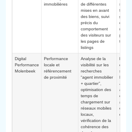
immobilières
de différentes
sur le
mises en avant
fiches
des biens, suivi
généré
précis du
que su
comportement
métriq
des visiteurs sur
purem
les pages de
techni
listings
Digital
Performance
Analyse de la
Bénéfi
Performance
locale et
visibilité sur les
ciblag
Molenbeek
référencement
recherches
sur la
de proximité
“agent immobilier
Molenb
+ quartier”,
Jean, u
optimisation des
agenc
temps de
concen
chargement sur
activit
réseaux mobiles
quelq
locaux,
quarti
vérification de la
cohérence des