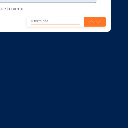
que tu veux
0 terminée