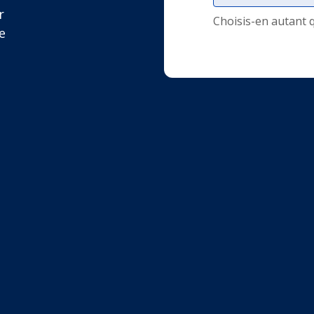
r
Choisis-en autant 
e