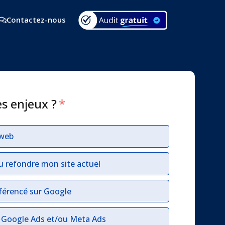
Contactez-nous
es enjeux ?
*
 web
u refondre mon site actuel
férencé sur Google
r Google Ads et/ou Meta Ads