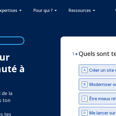
xpertises
Pour qui ?
Ressources
Quels sont t
ur
1
auté à
Créer un site
A
n
Moderniser o
B
 de la
Être mieux ré
C
s ton
à
Me lancer su
D
es tes