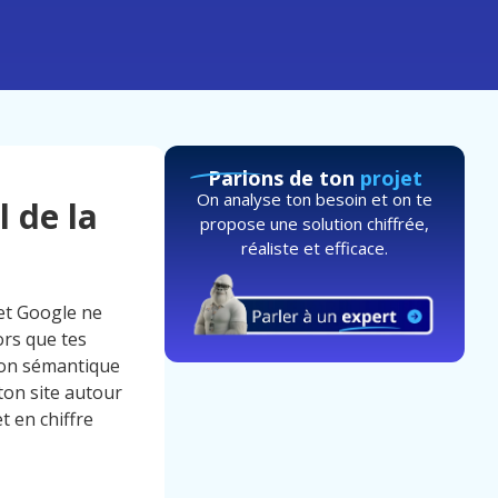
Parlons de ton
projet
On analyse ton besoin et on te
 de la
propose une solution chiffrée,
réaliste et efficace.
 et Google ne
ors que tes
con sémantique
ton site autour
t en chiffre