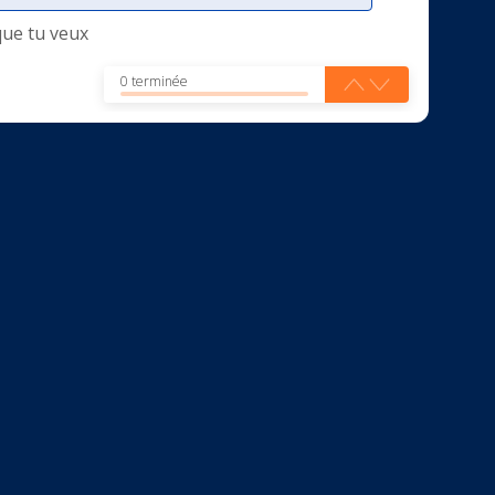
que tu veux
0 terminée