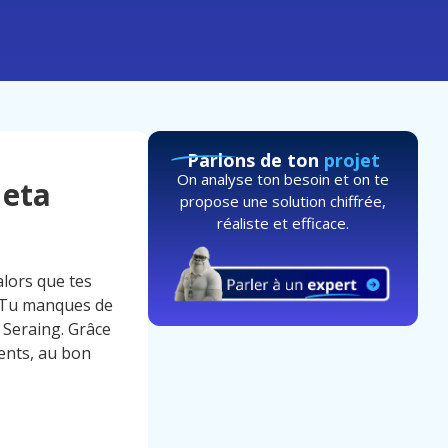
Parlons de ton
projet
On analyse ton besoin et on te
Meta
propose une solution chiffrée,
réaliste et efficace.
alors que tes
. Tu manques de
 Seraing. Grâce
ients, au bon