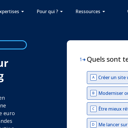
xpertises
Pour qui ?
Ressources
Quels sont t
ur
1
g
Créer un site
A
Moderniser o
B
en
ine
Être mieux ré
C
e euro
andes
Me lancer su
D