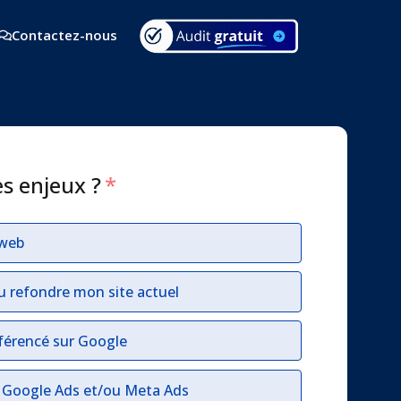
Contactez-nous
es enjeux ?
*
 web
u refondre mon site actuel
férencé sur Google
r Google Ads et/ou Meta Ads