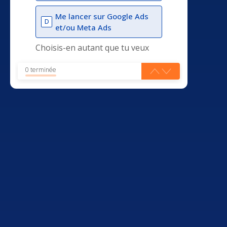
Me lancer sur Google Ads
D
et/ou Meta Ads
Choisis-en autant que tu veux
0 terminée