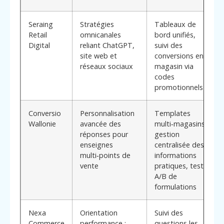
Seraing
Stratégies
Tableaux de
Retail
omnicanales
bord unifiés,
Digital
reliant ChatGPT,
suivi des
site web et
conversions en
réseaux sociaux
magasin via
codes
promotionnels
Conversio
Personnalisation
Templates
Wallonie
avancée des
multi‑magasins,
réponses pour
gestion
enseignes
centralisée des
multi‑points de
informations
vente
pratiques, tests
A/B de
formulations
Nexa
Orientation
Suivi des
Commerce
performance :
questions les