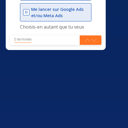
Me lancer sur Google Ads
D
et/ou Meta Ads
Choisis-en autant que tu veux
0 terminée