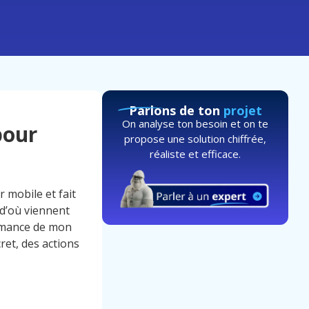
Parlons de ton
projet
On analyse ton besoin et on te
pour
propose une solution chiffrée,
réaliste et efficace.
r mobile et fait
 d’où viennent
ormance de mon
ret, des actions