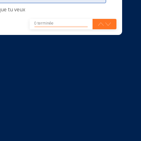
que tu veux
0 terminée