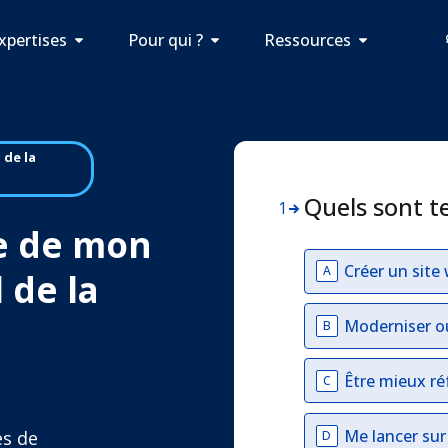
xpertises
Pour qui ?
Ressources
 de la
Quels sont t
1
e de mon
Créer un site
A
 de la
Moderniser o
B
Être mieux ré
C
Me lancer su
es de
D