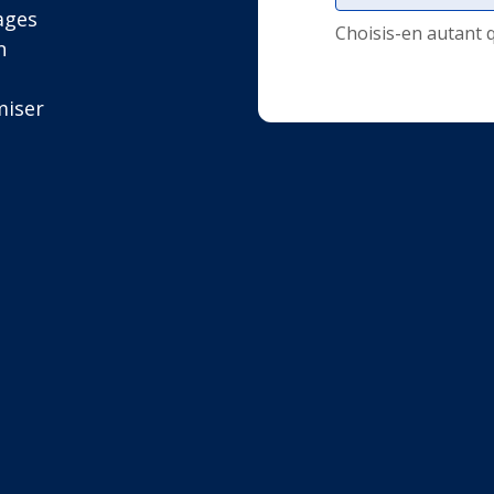
ages
Choisis-en autant 
n
miser