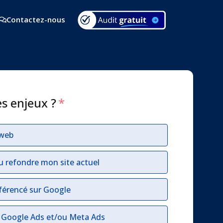
Contactez-nous
es enjeux ?
*
 web
u refondre mon site actuel
férencé sur Google
r Google Ads et/ou Meta Ads