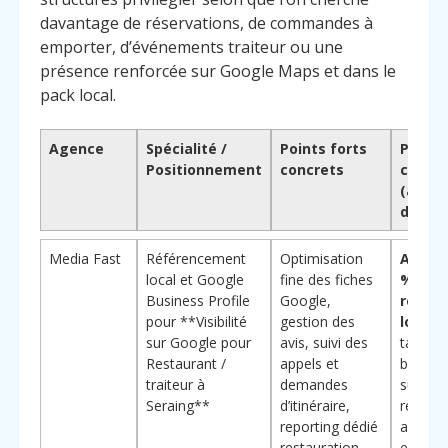
davantage de réservations, de commandes à
emporter, d’événements traiteur ou une
présence renforcée sur Google Maps et dans le
pack local.
Agence
Spécialité /
Points forts
Pourqu
Positionnement
concrets
choisir
(avan
différ
Media Fast
Référencement
Optimisation
Appro
local et Google
fine des fiches
% orie
Business Profile
Google,
résult
pour **Visibilité
gestion des
locaux
sur Google pour
avis, suivi des
tableau
Restaurant /
appels et
bord ce
traiteur à
demandes
sur
Seraing**
d’itinéraire,
réserva
reporting dédié
appels e
restauration
en sall