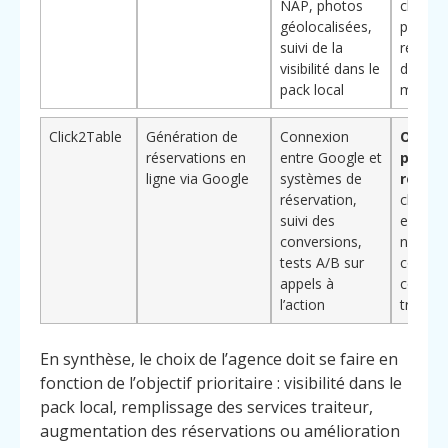
NAP, photos
clientè
géolocalisées,
proximi
suivi de la
recher
visibilité dans le
dernièr
pack local
minute
Click2Table
Génération de
Connexion
Orient
réservations en
entre Google et
perfo
ligne via Google
systèmes de
réserv
réservation,
chaque
suivi des
est me
conversions,
nombre
tests A/B sur
couver
appels à
comma
l’action
traiteur
En synthèse, le choix de l’agence doit se faire en
fonction de l’objectif prioritaire : visibilité dans le
pack local, remplissage des services traiteur,
augmentation des réservations ou amélioration