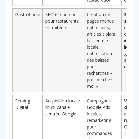
GastroLocal
SEO et contenu
Création de
Spécia
pour restaurants
pages menus
secteu
et traiteurs
optimisées,
connai
articles ciblant
des mo
la clientèle
intenti
locale,
liés à la
optimisation
gastro
des balises
aux
pour
réserva
recherches «
près de chez
moi »
Seraing
Acquisition locale
Campagnes
Vision
Digital
multi‑canale
Google Ads
du par
centrée Google
locales,
client
:
remarketing
recher
pour
Google
commandes
jusqu’a