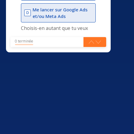
Me lancer sur Google Ads
D
et/ou Meta Ads
Choisis-en autant que tu veux
0 terminée