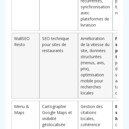
récurrentes,
paieme
synchronisation
ligne ou
avec
réserva
plateformes de
livraison
WallSEO
SEO technique
Amélioration
Focali
Resto
pour sites de
de la vitesse du
sur la
restaurants
site, données
perfo
structurées
techn
(menus, avis,
pour g
prix),
des pos
optimisation
sur Goo
mobile pour
amélior
recherches
taux de
locales
conver
Menu &
Cartographie
Gestion des
Excell
Maps
Google Maps et
citations
sur Go
visibilité
locales,
Maps
p
géolocalisée
cohérence
capter 