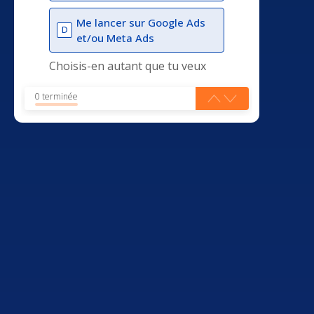
Me lancer sur Google Ads
D
et/ou Meta Ads
Choisis-en autant que tu veux
0 terminée