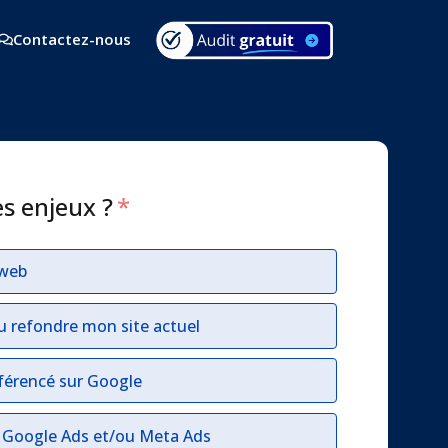
Contactez-nous
es enjeux ?
*
 web
u refondre mon site actuel
férencé sur Google
r Google Ads et/ou Meta Ads