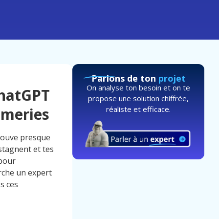
Parlons de ton
projet
On analyse ton besoin et on te
ChatGPT
propose une solution chiffrée,
réaliste et efficace.
ameries
trouve presque
stagnent et tes
 pour
erche un expert
es ces