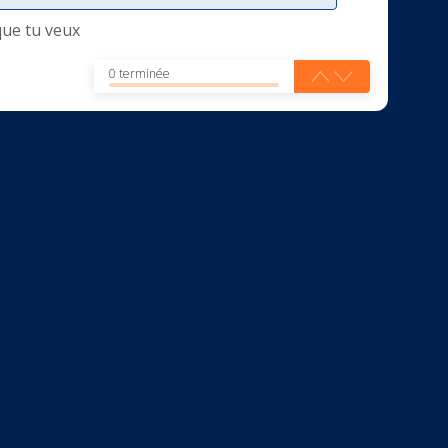
que tu veux
0 terminée