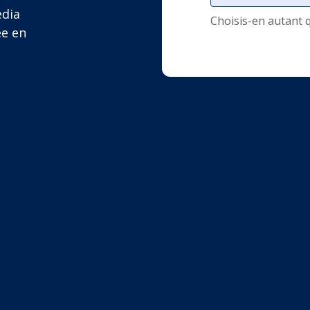
edia
Choisis-en autant 
ée en