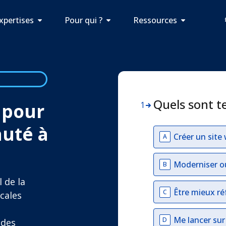
xpertises
Pour qui ?
Ressources
Quels sont t
 pour
1
auté à
Créer un site
A
Moderniser o
B
 de la
Être mieux ré
C
ocales
Me lancer su
D
ndes