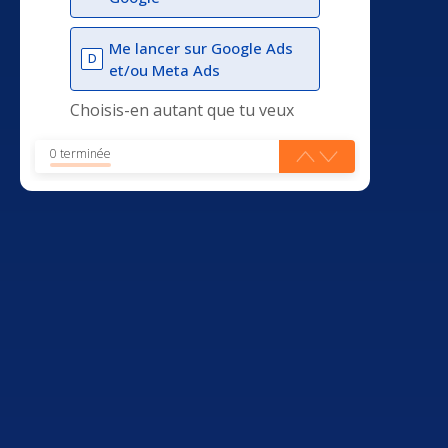
Me lancer sur Google Ads
D
et/ou Meta Ads
Choisis-en autant que tu veux
0 terminée