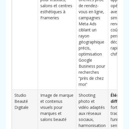
salons et centres
de rendez-
opération
esthétiques à
vous en ligne,
avec repo
Frameries
campagnes
simple (t
Meta Ads
rendez-vo
ciblant un
coût par c
rayon
permetta
géographique
décisions
précis,
rapides et
optimisation
chiffrées
Google
Business pour
recherches
“près de chez
moi”
Studio
Image de marque
Shooting
Élément
Beauté
et contenus
photo et
différenc
Digitale
visuels pour
vidéo adaptés
forte capa
marques et
aux réseaux
traduire
salons beauté
sociaux,
l’univers
harmonisation
sensoriel 