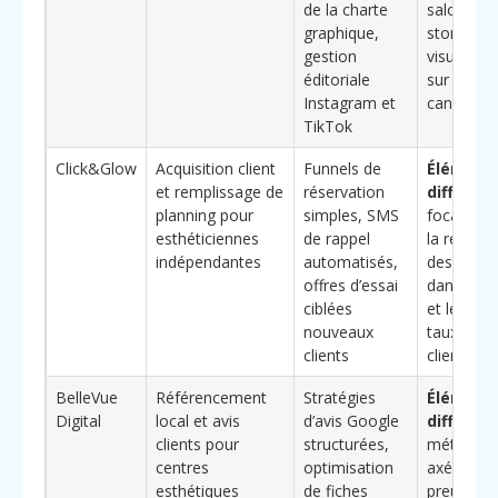
de la charte
salon en
graphique,
storytelli
gestion
visuel co
éditoriale
sur tous l
Instagram et
canaux
TikTok
Click&Glow
Acquisition client
Funnels de
Élément
et remplissage de
réservation
différenc
planning pour
simples, SMS
focalisati
esthéticiennes
de rappel
la réducti
indépendantes
automatisés,
des “trou
offres d’essai
dans l’ag
ciblées
et le suivi
nouveaux
taux de r
clients
client
BelleVue
Référencement
Stratégies
Élément
Digital
local et avis
d’avis Google
différenc
clients pour
structurées,
méthodol
centres
optimisation
axée sur l
esthétiques
de fiches
preuve so