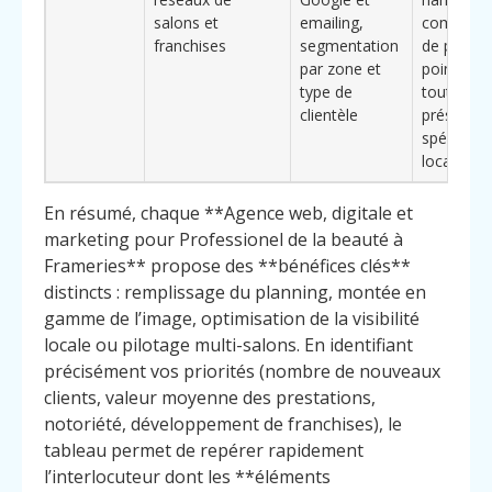
salons et
emailing,
communic
franchises
segmentation
de plusie
par zone et
points de
type de
tout en
clientèle
préservan
spécificit
locales
En résumé, chaque **Agence web, digitale et
marketing pour Professionel de la beauté à
Frameries** propose des **bénéfices clés**
distincts : remplissage du planning, montée en
gamme de l’image, optimisation de la visibilité
locale ou pilotage multi-salons. En identifiant
précisément vos priorités (nombre de nouveaux
clients, valeur moyenne des prestations,
notoriété, développement de franchises), le
tableau permet de repérer rapidement
l’interlocuteur dont les **éléments