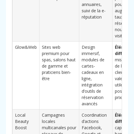
annuaires,
pour
suivi de la e-
augmente
réputation
taux de
réservati
nouveaux
visiteurs
Glow&Web
Sites web
Design
Élément
premium pour
immersif,
différenc
spas, salons haut
modules de
mise en a
de gamme et
cartes-
de l’expér
praticiens bien-
cadeaux en
client et d
être
ligne,
valeur pe
intégration
utile pour
d’outils de
position
réservation
prix plus 
avancés
Local
Campagnes
Coordination
Élément
Beauty
locales
d’actions
différenc
Boost
multicanales pour
Facebook,
capacité 
réseaux de
Google et
harmonise