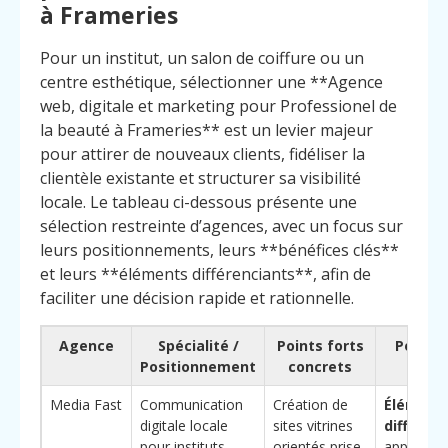
à Frameries
Pour un institut, un salon de coiffure ou un
centre esthétique, sélectionner une **Agence
web, digitale et marketing pour Professionel de
la beauté à Frameries** est un levier majeur
pour attirer de nouveaux clients, fidéliser la
clientèle existante et structurer sa visibilité
locale. Le tableau ci-dessous présente une
sélection restreinte d’agences, avec un focus sur
leurs positionnements, leurs **bénéfices clés**
et leurs **éléments différenciants**, afin de
faciliter une décision rapide et rationnelle.
Agence
Spécialité /
Points forts
Pourquo
Positionnement
concrets
chois
Media Fast
Communication
Création de
Élément
digitale locale
sites vitrines
différenc
pour instituts,
orientés prise
approche 