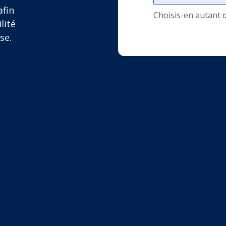
afin
Choisis-en autant 
lité
se.