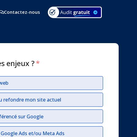
Contactez-nous
es enjeux ?
*
 web
u refondre mon site actuel
férencé sur Google
r Google Ads et/ou Meta Ads