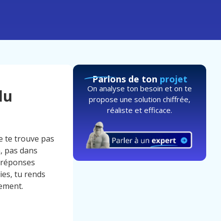
Parlons de ton
projet
On analyse ton besoin et on te
du
propose une solution chiffrée,
réaliste et efficace.
e te trouve pas
m, pas dans
e réponses
es, tu rends
rement.