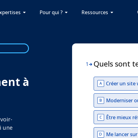
xpertises
Pour qui ?
Ressources
Quels sont t
1
ment à
Créer un site
A
Moderniser o
B
Être mieux ré
C
voir-
i une
Me lancer su
D