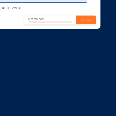
que tu veux
0 terminée