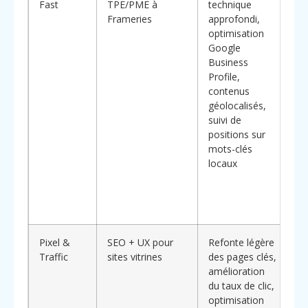
Fast
TPE/PME à
technique
ex
Frameries
approfondi,
M
optimisation
p
Google
at
Business
p
Profile,
po
contenus
G
géolocalisés,
T
suivi de
F
positions sur
av
mots-clés
or
locaux
ré
ta
bo
ac
Pixel &
SEO + UX pour
Refonte légère
Co
Traffic
sites vitrines
des pages clés,
p
amélioration
SE
du taux de clic,
ex
optimisation
ut