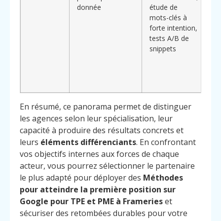
donnée
étude de
ch
mots-clés à
é
forte intention,
di
tests A/B de
ba
snippets
in
ch
or
ac
En résumé, ce panorama permet de distinguer
les agences selon leur spécialisation, leur
capacité à produire des résultats concrets et
leurs
éléments différenciants
. En confrontant
vos objectifs internes aux forces de chaque
acteur, vous pourrez sélectionner le partenaire
le plus adapté pour déployer des
Méthodes
pour atteindre la première position sur
Google pour TPE et PME à Frameries
et
sécuriser des retombées durables pour votre