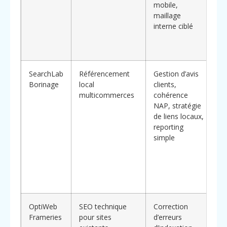
mobile,
tr
maillage
vi
interne ciblé
bé
c
co
SearchLab
Référencement
Gestion d’avis
Sp
Borinage
local
clients,
da
multicommerces
cohérence
c
NAP, stratégie
pr
de liens locaux,
so
reporting
do
simple
ré
ca
et
“p
mo
OptiWeb
SEO technique
Correction
Id
Frameries
pour sites
d’erreurs
PM