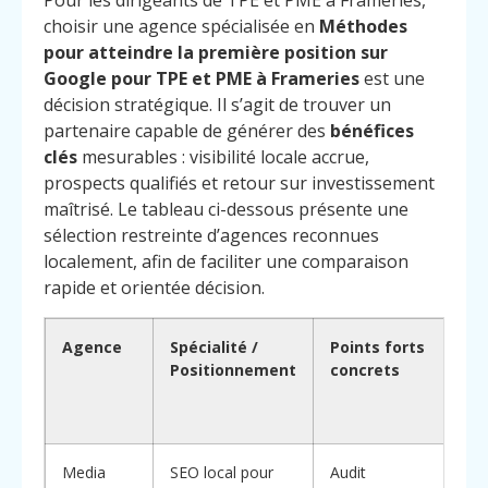
Pour les dirigeants de TPE et PME à Frameries,
choisir une agence spécialisée en
Méthodes
pour atteindre la première position sur
Google pour TPE et PME à Frameries
est une
décision stratégique. Il s’agit de trouver un
partenaire capable de générer des
bénéfices
clés
mesurables : visibilité locale accrue,
prospects qualifiés et retour sur investissement
maîtrisé. Le tableau ci-dessous présente une
sélection restreinte d’agences reconnues
localement, afin de faciliter une comparaison
rapide et orientée décision.
Agence
Spécialité /
Points forts
Po
Positionnement
concrets
ch
(
di
Media
SEO local pour
Audit
Fo