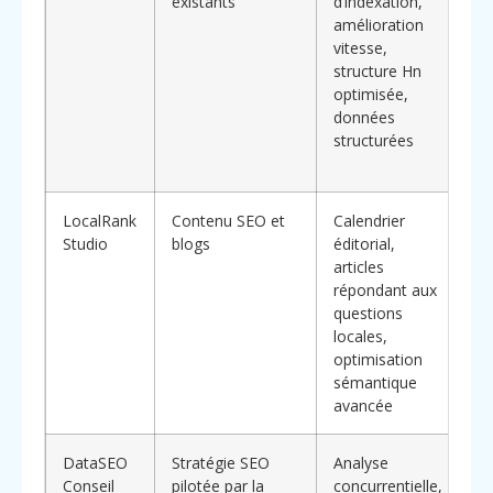
existants
d’indexation,
dé
amélioration
ma
vitesse,
pe
structure Hn
fo
optimisée,
or
données
le
structurées
ra
me
LocalRank
Contenu SEO et
Calendrier
A
Studio
blogs
éditorial,
éd
articles
st
répondant aux
co
questions
du
locales,
po
optimisation
re
sémantique
st
avancée
Fr
DataSEO
Stratégie SEO
Analyse
Co
Conseil
pilotée par la
concurrentielle,
di