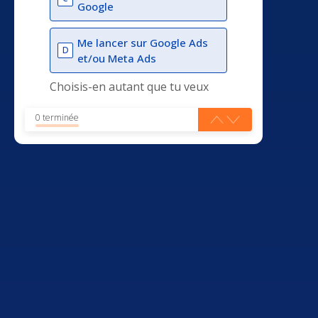
Google
Me lancer sur Google Ads
D
et/ou Meta Ads
Choisis-en autant que tu veux
0 terminée