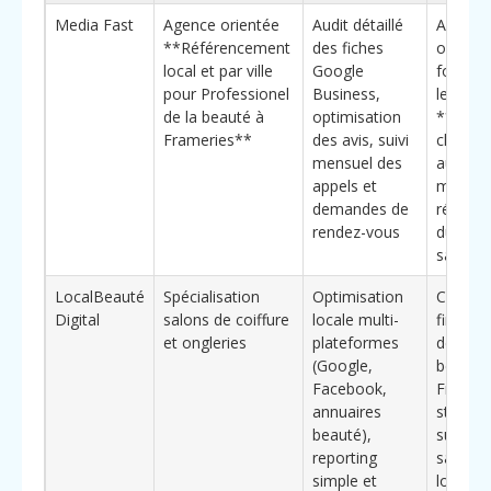
Media Fast
Agence orientée
Audit détaillé
Approch
**Référencement
des fiches
opérati
local et par ville
Google
focalis
pour Professionel
Business,
les
de la beauté à
optimisation
**bénéf
Frameries**
des avis, suivi
clés** :
mensuel des
augmen
appels et
mesura
demandes de
réserva
rendez-vous
du trafi
salon
LocalBeauté
Spécialisation
Optimisation
Connai
Digital
salons de coiffure
locale multi-
fine des
et ongleries
plateformes
de rech
(Google,
beauté 
Facebook,
Frameri
annuaires
stratég
beauté),
sur la
reporting
saisonn
simple et
locale