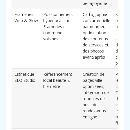
pédagogique
Frameries
Positionnement
Cartographie
Suivi
Web & Glow
hyperlocal sur
concurrentielle
personn
Frameries et
par quartier,
pour mi
communes
optimisation
structu
voisines
des contenus
souhait
de services et
démarq
des photos
d’un
avant/après
concurr
précis
Esthétique
Référencement
Création de
Pensée
SEO Studio
local beauté &
pages ville
les inst
bien-être
optimisées,
chercha
intégration de
**élém
modules de
différe
prise de
via une
rendez-vous
expérie
en ligne
réserva
fluide