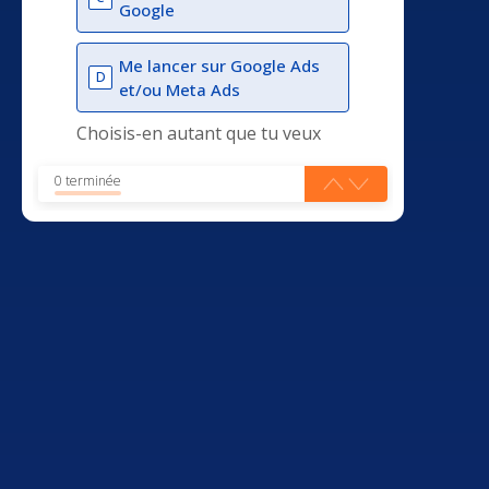
Google
Me lancer sur Google Ads
D
et/ou Meta Ads
Choisis-en autant que tu veux
0 terminée