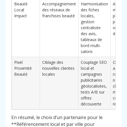
Beauté
Accompagnement
Harmonisation
Adapté
Local
des réseaux de
des fiches
marque
Impact
franchises beauté
locales,
plusieu
gestion
points 
centralisée
vente a
des avis,
de Fram
tableaux de
bord multi-
salons
Pixel
Ciblage des
Couplage SEO
Orienté
Proximité
nouvelles clientes
local et
acquisi
Beauté
locales
campagnes
rapide 
publicitaires
nouvell
géolocalisées,
cliente
tests A/B sur
mesure 
offres
coût pa
découverte
réserva
En résumé, le choix d’un partenaire pour le
**Référencement local et par ville pour