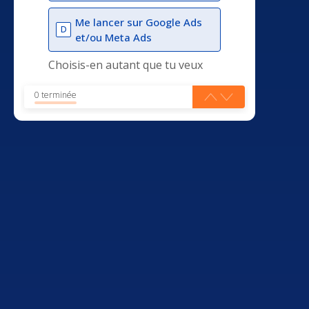
Me lancer sur Google Ads
D
et/ou Meta Ads
Choisis-en autant que tu veux
0 terminée