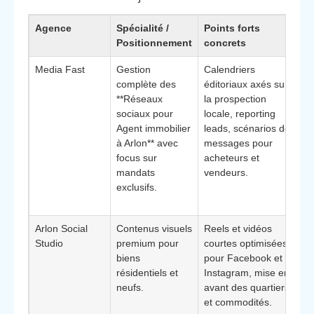
Agence
Spécialité /
Points forts
P
Positionnement
concrets
c
Media Fast
Gestion
Calendriers
*
complète des
éditoriaux axés sur
:
**Réseaux
la prospection
o
sociaux pour
locale, reporting
r
Agent immobilier
leads, scénarios de
i
à Arlon** avec
messages pour
c
focus sur
acheteurs et
p
mandats
vendeurs.
r
exclusifs.
d
v
Arlon Social
Contenus visuels
Reels et vidéos
*
Studio
premium pour
courtes optimisées
:
biens
pour Facebook et
v
résidentiels et
Instagram, mise en
b
neufs.
avant des quartiers
v
et commodités.
u