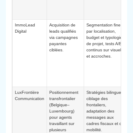
m
h
s
ImmoLead
Acquisition de
Segmentation fine
*
Digital
leads qualifiés
par localisation,
:
via campagnes
budget et typologie
p
payantes
de projet, tests A/B
s
ciblées.
continus sur visuels
m
et accroches.
p
c
c
v
a
LuxFrontière
Positionnement
Stratégies bilingues,
*
Communication
transfrontalier
ciblage des
:
(Belgique–
frontaliers,
d
Luxembourg)
adaptation des
u
pour agents
messages aux
d
travaillant sur
cadres fiscaux et de
l
plusieurs
mobilité.
d