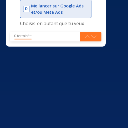
Me lancer sur Google Ads
D
et/ou Meta Ads
Choisis-en autant que tu veux
0 terminée