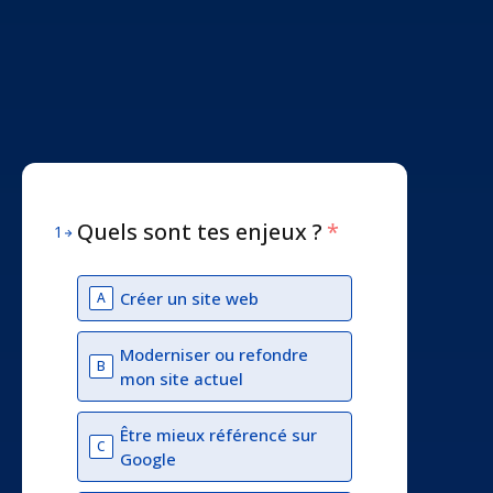
Quels sont tes enjeux ?
*
1
Créer un site web
A
Moderniser ou refondre
B
mon site actuel
Être mieux référencé sur
C
Google