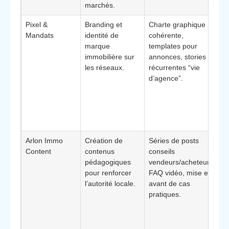
marchés.
a
Pixel &
Branding et
Charte graphique
*
Mandats
identité de
cohérente,
:
marque
templates pour
a
immobilière sur
annonces, stories
v
les réseaux.
récurrentes “vie
s
d’agence”.
i
e
r
s
p
Arlon Immo
Création de
Séries de posts
*
Content
contenus
conseils
:
pédagogiques
vendeurs/acheteurs,
p
pour renforcer
FAQ vidéo, mise en
s
l’autorité locale.
avant de cas
p
pratiques.
c
r
c
A