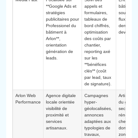
**Google Ads et
appels et
bâtiment 
stratégies
formulaires,
souhaitan
publicitaires pour
tableaux de
flux régul
Professionel du
bord chiffrés,
demande
bâtiment à
optimisation
devis qual
Arlon**,
des coûts par
orientation
chantier,
génération de
reporting axé
leads.
sur les
**bénéfices
clés** (coût
par lead, taux
de signature).
Arlon Web
Agence digitale
Campagnes
Artisans 
Performance
locale orientée
hyper-
du gros œ
visibilité de
géolocalisées,
second œ
proximité et
annonces
rénovatio
services
adaptées aux
cherchant
artisanaux.
typologies de
dominer l
travaux,
zone de