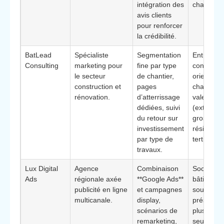
intégration des
chalandis
avis clients
pour renforcer
la crédibilité.
BatLead
Spécialiste
Segmentation
Entrepris
Consulting
marketing pour
fine par type
construct
le secteur
de chantier,
orientées
construction et
pages
chantiers 
rénovation.
d’atterrissage
valeur
dédiées, suivi
(extensio
du retour sur
gros proje
investissement
résidentie
par type de
tertiaires)
travaux.
Lux Digital
Agence
Combinaison
Sociétés 
Ads
régionale axée
**Google Ads**
bâtiment
publicité en ligne
et campagnes
souhaitan
multicanale.
display,
présence 
scénarios de
plus large
remarketing,
seule rec