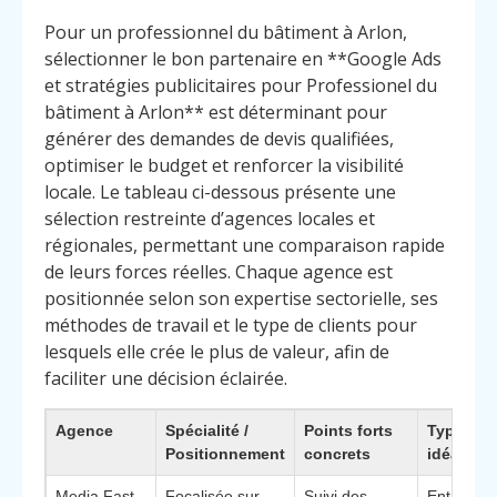
Pour un professionnel du bâtiment à Arlon,
sélectionner le bon partenaire en **Google Ads
et stratégies publicitaires pour Professionel du
bâtiment à Arlon** est déterminant pour
générer des demandes de devis qualifiées,
optimiser le budget et renforcer la visibilité
locale. Le tableau ci-dessous présente une
sélection restreinte d’agences locales et
régionales, permettant une comparaison rapide
de leurs forces réelles. Chaque agence est
positionnée selon son expertise sectorielle, ses
méthodes de travail et le type de clients pour
lesquels elle crée le plus de valeur, afin de
faciliter une décision éclairée.
Agence
Spécialité /
Points forts
Type de c
Positionnement
concrets
idéaux
Media Fast
Focalisée sur
Suivi des
Entrepris