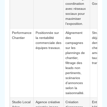
coordination
Google.
avec réseaux
sociaux pour
maximiser
l’exposition.
Performance
Positionnée sur
Alignement
Structure
Chantier
la rentabilité
des
déjà un fl
commerciale des
campagnes
demandes
équipes travaux.
sur les
cherchant
plannings de
améliorer 
chantier,
taux de
filtrage des
transform
leads non
pertinents,
scénarios
d’annonces
selon la
saisonnalité.
Studio Local
Agence créative
Création
Entrepris
Arlon
orientée image
d’annonces
bâtiment 