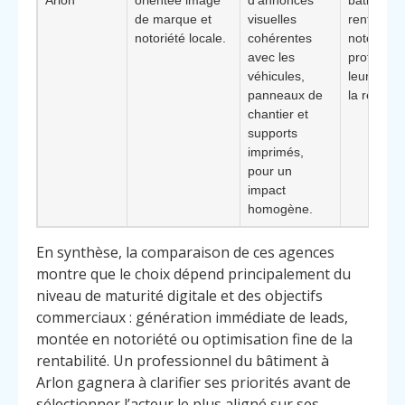
de marque et
visuelles
renforcer 
notoriété locale.
cohérentes
notoriété 
avec les
professio
véhicules,
leur imag
panneaux de
la région.
chantier et
supports
imprimés,
pour un
impact
homogène.
En synthèse, la comparaison de ces agences
montre que le choix dépend principalement du
niveau de maturité digitale et des objectifs
commerciaux : génération immédiate de leads,
montée en notoriété ou optimisation fine de la
rentabilité. Un professionnel du bâtiment à
Arlon gagnera à clarifier ses priorités avant de
sélectionner l’acteur le plus aligné sur ses