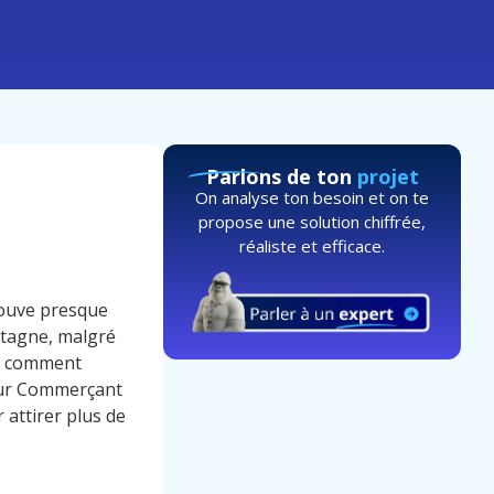
Parlons de ton
projet
On analyse ton besoin et on te
propose une solution chiffrée,
réaliste et efficace.
rouve presque
 stagne, malgré
ni comment
pour Commerçant
 attirer plus de