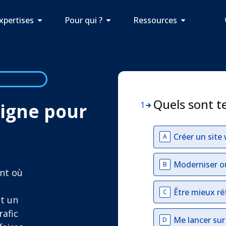
xpertises
Pour qui ?
Ressources
Quels sont t
 ligne pour
1
Créer un site
A
Moderniser o
B
nt où
Être mieux ré
C
et un
rafic
Me lancer su
D