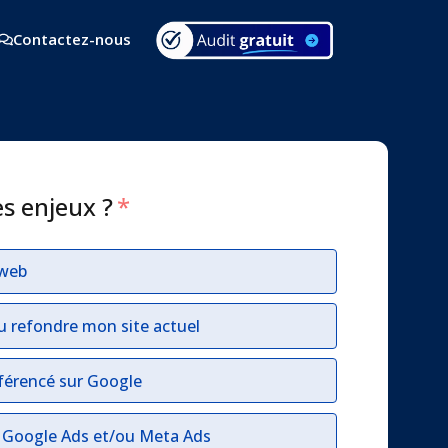
Contactez-nous
es enjeux ?
*
 web
u refondre mon site actuel
férencé sur Google
r Google Ads et/ou Meta Ads