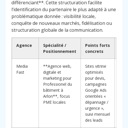
différenciant**. Cette structuration facilite
l’identification du partenaire le plus adapté à une
problématique donnée : visibilité locale,
conquête de nouveaux marchés, fidélisation ou
structuration globale de la communication.
Agence
Spécialité /
Points forts
Pour
Positionnement
concrets
choi
Media
**Agence web,
Sites vitrine
**Éq
Fast
digitale et
optimisés
aux 
marketing pour
pour devis,
entr
Professionel du
campagnes
cons
bâtiment à
Google Ads
proc
Arlon**, focus
orientées «
repo
PME locales
dépannage /
sur 
urgence »,
de c
suivi mensuel
réell
des leads