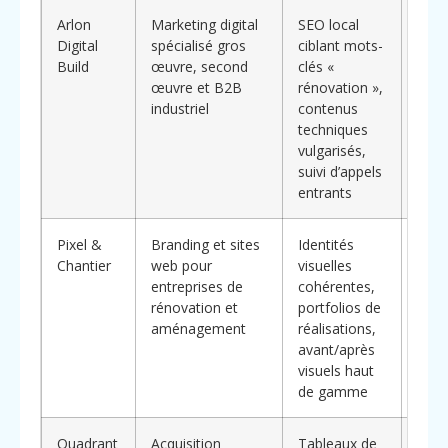
Arlon
Marketing digital
SEO local
**Po
Digital
spécialisé gros
ciblant mots-
secto
Build
œuvre, second
clés «
tech
œuvre et B2B
rénovation »,
pour
industriel
contenus
expe
techniques
réfé
vulgarisés,
chan
suivi d’appels
com
entrants
Pixel &
Branding et sites
Identités
**Di
Chantier
web pour
visuelles
par 
entreprises de
cohérentes,
pert
rénovation et
portfolios de
mont
aménagement
réalisations,
gam
avant/après
rass
visuels haut
clien
de gamme
exig
Quadrant
Acquisition
Tableaux de
**Ap