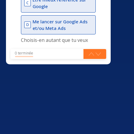
C
Google
Me lancer sur Google Ads
D
et/ou Meta Ads
Choisis-en autant que tu veux
0 terminée