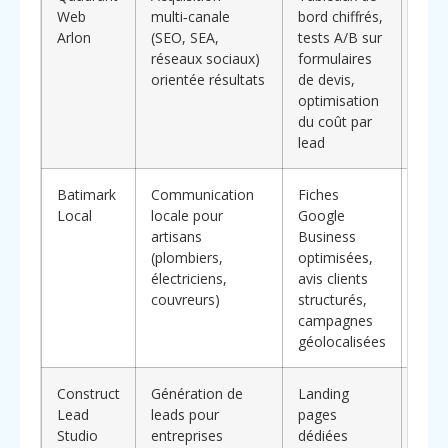
Web
multi‑canale
bord chiffrés,
data
Arlon
(SEO, SEA,
tests A/B sur
adap
réseaux sociaux)
formulaires
entr
orientée résultats
de devis,
veule
optimisation
mar
du coût par
un c
lead
profi
Batimark
Communication
Fiches
**Sp
Local
locale pour
Google
l’hyp
artisans
Business
idéa
(plombiers,
optimisées,
domi
électriciens,
avis clients
de c
couvreurs)
structurés,
préc
campagnes
d’Ar
géolocalisées
Construct
Génération de
Landing
**Fo
Lead
leads pour
pages
la qu
Studio
entreprises
dédiées
cont