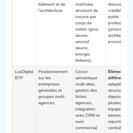
bâtiment et de
maîtrisée,
discours très
l’architecture.
structure de
crédible pour
cocons par
public
corps de
professionne
métier (gros
(prescripteur
œuvre,
architectes,
second
promoteurs).
œuvre,
énergie,
finitions).
LuxDigital
Positionnement
Cocon
Élément
BTP
sur les
sémantique
différenciant
entreprises
multi-sites,
adapté aux
générales et
gestion des
structures
groupes multi-
fiches
disposant de
agences.
agences,
plusieurs
intégration
équipes, ave
avec CRM et
besoins de
suivi
reporting
commercial.
centralisé.