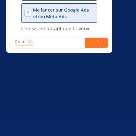
Me lancer sur Google Ads
D
et/ou Meta Ads
Choisis-en autant que tu veux
0 terminée