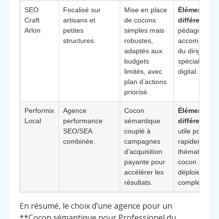
SEO
Focalisé sur
Mise en place
Élément
Craft
artisans et
de cocons
différenciant
Arlon
petites
simples mais
pédagogie et
structures.
robustes,
accompagne
adaptés aux
du dirigeant 
budgets
spécialiste d
limités, avec
digital.
plan d’actions
priorisé.
Performix
Agence
Cocon
Élément
Local
performance
sémantique
différenciant
SEO/SEA
couplé à
utile pour tes
combinée.
campagnes
rapidement l
d’acquisition
thématiques 
payante pour
cocon avant
accélérer les
déploiement
résultats.
complet.
En résumé, le choix d’une agence pour un
**Cocon sémantique pour Professionel du