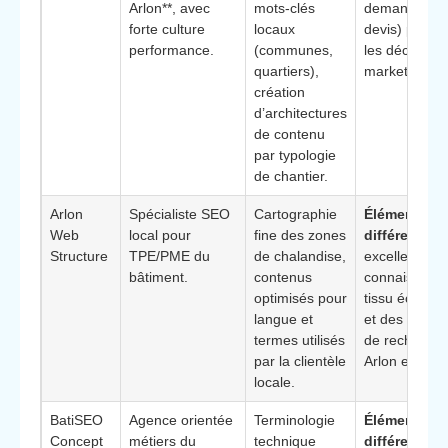
Arlon**, avec
mots-clés
demandes d
forte culture
locaux
devis) pour pi
performance.
(communes,
les décisions
quartiers),
marketing.
création
d’architectures
de contenu
par typologie
de chantier.
Arlon
Spécialiste SEO
Cartographie
Élément
Web
local pour
fine des zones
différenciant
Structure
TPE/PME du
de chalandise,
excellente
bâtiment.
contenus
connaissanc
optimisés pour
tissu économ
langue et
et des habit
termes utilisés
de recherche
par la clientèle
Arlon et envi
locale.
BatiSEO
Agence orientée
Terminologie
Élément
Concept
métiers du
technique
différenciant