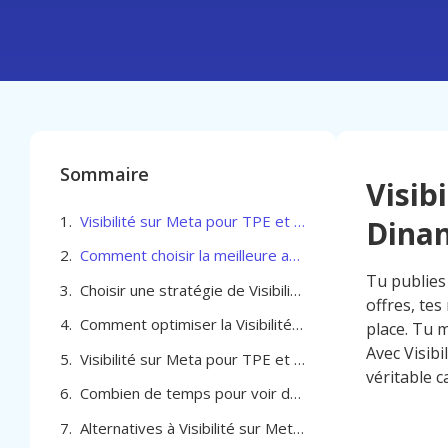
Sommaire
Visib
Visibilité sur Meta pour TPE et PME à Dinant
Dina
Comment choisir la meilleure agence pour optimiser la Visibilité sur Meta pour TPE et PME à Dinant
Tu publies
Choisir une stratégie de Visibilité sur Meta pour TPE et PME à Dinant
offres, tes
Comment optimiser la Visibilité sur Meta pour TPE et PME à Dinant
place. Tu 
Avec Visib
Visibilité sur Meta pour TPE et PME à Dinant
véritable c
Combien de temps pour voir des résultats avec Visibilité sur Meta à Dinant
Alternatives à Visibilité sur Meta pour TPE et PME à Dinant