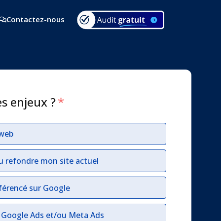
Contactez-nous
es enjeux ?
*
 web
u refondre mon site actuel
férencé sur Google
r Google Ads et/ou Meta Ads