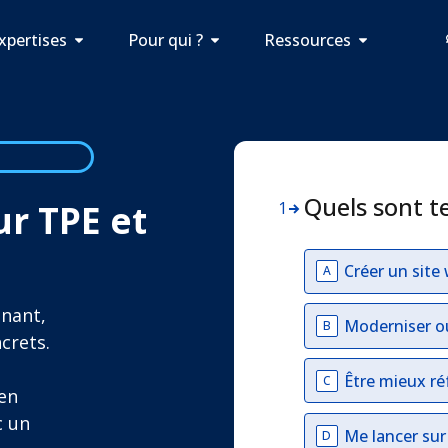
xpertises
Pour qui ?
Ressources
Quels sont t
ur TPE et
1
Créer un site
A
inant,
Moderniser o
B
crets.
Être mieux ré
C
en
c un
Me lancer su
D