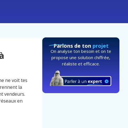
Parlons de ton
projet
On analyse ton besoin et on te
 à
propose une solution chiffrée,
réaliste et efficace.
e ne voit tes
prennent la
nt vendeurs.
 réseaux en