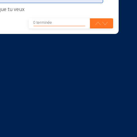
que tu veux
0 terminée