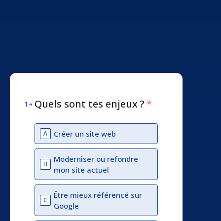
Quels sont tes enjeux ?
*
1
Créer un site web
A
Moderniser ou refondre
B
mon site actuel
Être mieux référencé sur
C
Google