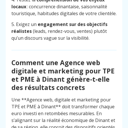
locaux
: concurrence dinantaise, saisonnalité
touristique, habitudes digitales de votre clientèle.
5. Exigez un
engagement sur des objectifs
réalistes
(leads, rendez-vous, ventes) plutôt
qu’un discours vague sur la visibilité.
Comment une Agence web
digitale et marketing pour TPE
et PME à Dinant génère-t-elle
des résultats concrets
Une **Agence web, digitale et marketing pour
TPE et PME à Dinant** doit transformer chaque
euro investi en retombées mesurables. En
Menu
Contact
Appelez
s’alignant sur la réalité économique de Dinant et
de sa région, elle conçoit des dispositifs orientés