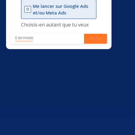
Me lancer sur Google Ads
D
et/ou Meta Ads
Choisis-en autant que tu veux
0 terminée