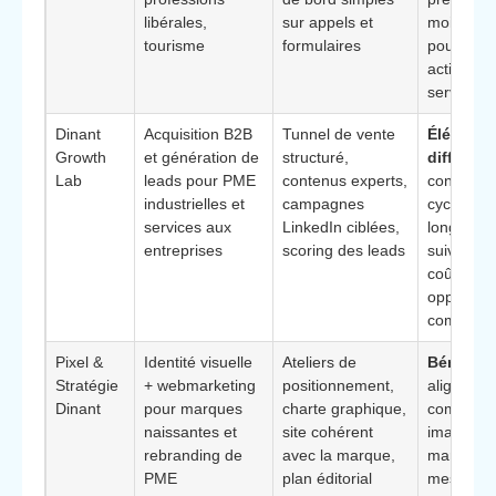
libérales,
sur appels et
moi », cri
tourisme
formulaires
pour les
activités 
service
Dinant
Acquisition B2B
Tunnel de vente
Élément
Growth
et génération de
structuré,
différenc
Lab
leads pour PME
contenus experts,
convient 
industrielles et
campagnes
cycles de
services aux
LinkedIn ciblées,
longs, av
entreprises
scoring des leads
suivi préc
coût par
opportuni
commerci
Pixel &
Identité visuelle
Ateliers de
Bénéfice
Stratégie
+ webmarketing
positionnement,
aligneme
Dinant
pour marques
charte graphique,
complet e
naissantes et
site cohérent
image de
rebranding de
avec la marque,
marque, s
PME
plan éditorial
message