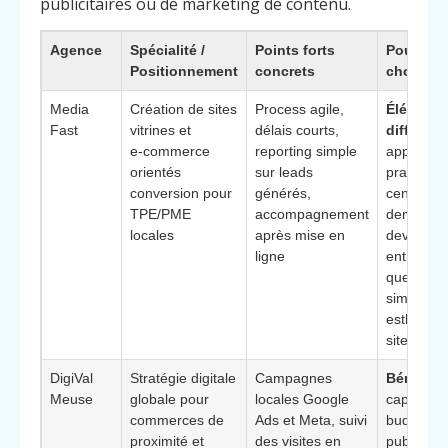
publicitaires ou de marketing de contenu.
Agence
Spécialité /
Points forts
Pourquoi
Positionnement
concrets
choisir
Media
Création de sites
Process agile,
Élément
Fast
vitrines et
délais courts,
différenc
e‑commerce
reporting simple
approche 
orientés
sur leads
pragmati
conversion pour
générés,
centrée s
TPE/PME
accompagnement
demande
locales
après mise en
devis et 
ligne
entrants p
que sur l
simple
esthétiqu
site
DigiVal
Stratégie digitale
Campagnes
Bénéfice
Meuse
globale pour
locales Google
capacité à
commerces de
Ads et Meta, suivi
budget
proximité et
des visites en
publicitai