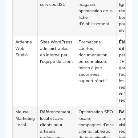
services B2C
magasin,
ligne et tr
optimisation de la
réel en
fiche
boutique, 
d’établissement
pour arbit
investiss
Ardenne
Sites WordPress
Formations
Élément
Web
administrables
courtes,
différenc
Studio
en interne par
documentation
permet a
l’équipe du client
personnalisée,
TPE/PME
mises à jour
garder
sécurisées,
l’autonom
support réactif
les conte
réduisant
coûts
récurrent
Meuse
Référencement
Optimisation SEO
Bénéfice
Marketing
local et avis
locale,
améliore 
Local
clients pour
campagnes d’avis
visibilité 
artisans,
clients, tableaux
recherch
professions
de bord simples
près de c