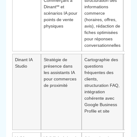
Commerçant à
structuration des
l’aug
Dinant** et
informations
mesu
scénarios IA pour
commerce
dema
points de vente
(horaires, offres,
entra
physiques
avis), rédaction de
magas
fiches optimisées
télép
pour réponses
conversationnelles
Dinant IA
Stratégie de
Cartographie des
Visio
Studio
présence dans
questions
du pa
les assistants IA
fréquentes des
client
pour commerces
clients,
les
de proximité
structuration FAQ,
comm
intégration
souha
cohérente avec
aligne
Google Business
reche
Profile et site
locale
expér
bouti