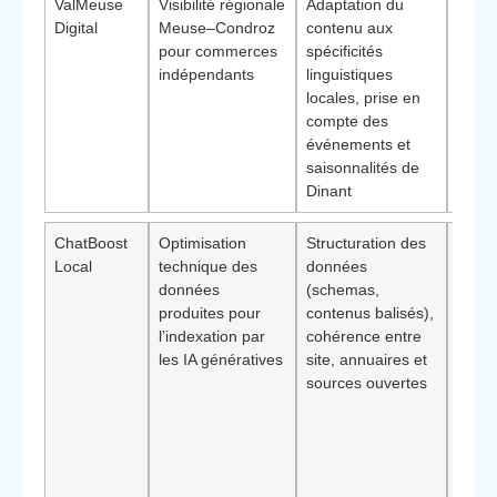
ValMeuse
Visibilité régionale
Adaptation du
Perti
Digital
Meuse–Condroz
contenu aux
les 
pour commerces
spécificités
très 
indépendants
linguistiques
local
locales, prise en
misen
compte des
trafic
événements et
proxi
saisonnalités de
touris
Dinant
ChatBoost
Optimisation
Structuration des
Intér
Local
technique des
données
pour 
données
(schemas,
comm
produites pour
contenus balisés),
dispo
l’indexation par
cohérence entre
d’un s
les IA génératives
site, annuaires et
souha
sources ouvertes
trans
actif 
**bén
clés**
Chat