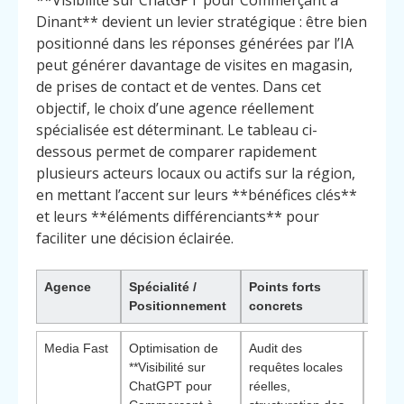
**Visibilité sur ChatGPT pour Commerçant à
Dinant** devient un levier stratégique : être bien
positionné dans les réponses générées par l’IA
peut générer davantage de visites en magasin,
de prises de contact et de ventes. Dans cet
objectif, le choix d’une agence réellement
spécialisée est déterminant. Le tableau ci-
dessous permet de comparer rapidement
plusieurs acteurs locaux ou actifs sur la région,
en mettant l’accent sur leurs **bénéfices clés**
et leurs **éléments différenciants** pour
faciliter une décision éclairée.
Agence
Spécialité /
Points forts
Pourq
Positionnement
concrets
chois
Media Fast
Optimisation de
Audit des
Appro
**Visibilité sur
requêtes locales
opéra
ChatGPT pour
réelles,
axée 