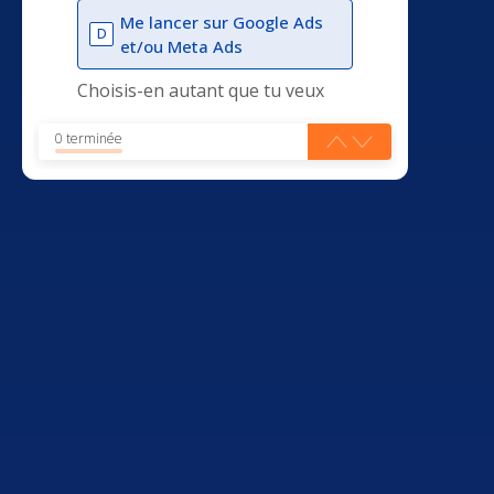
Me lancer sur Google Ads
D
et/ou Meta Ads
Choisis-en autant que tu veux
0 terminée