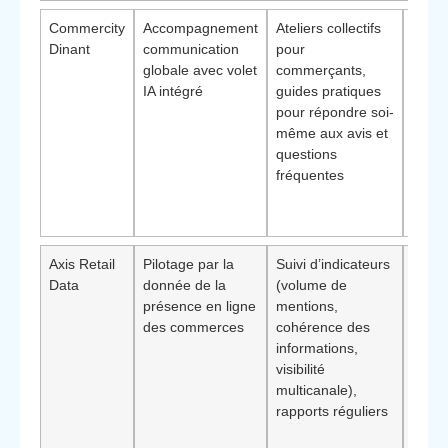
Commercity
Accompagnement
Ateliers collectifs
Adapt
Dinant
communication
pour
struc
globale avec volet
commerçants,
veule
IA intégré
guides pratiques
la ma
pour répondre soi-
comm
même aux avis et
tout 
questions
bénéf
fréquentes
cadre
méth
clair
Axis Retail
Pilotage par la
Suivi d’indicateurs
Convi
Data
donnée de la
(volume de
ensei
présence en ligne
mentions,
comm
des commerces
cohérence des
multi-
informations,
reche
visibilité
suivi 
multicanale),
et de
rapports réguliers
**élé
différ