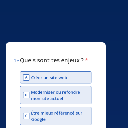
Quels sont tes enjeux ?
*
1
Créer un site web
A
Moderniser ou refondre
B
mon site actuel
Être mieux référencé sur
C
Google