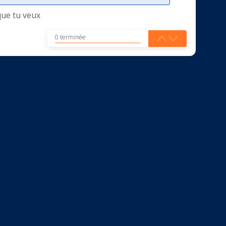
que tu veux
0 terminée