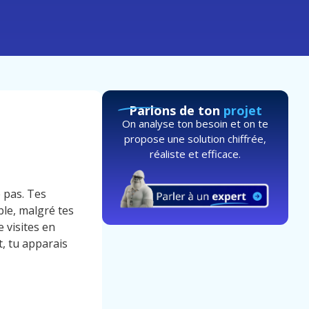
Parlons de ton
projet
On analyse ton besoin et on te
propose une solution chiffrée,
réaliste et efficace.
 pas. Tes
ble, malgré tes
 visites en
, tu apparais