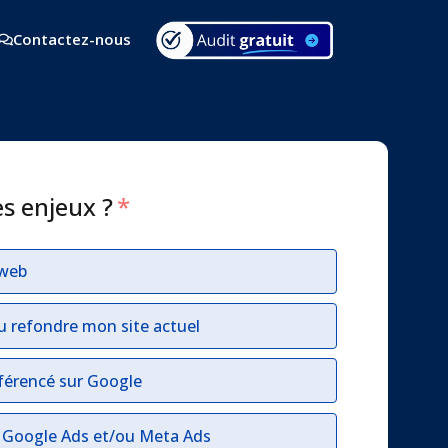
Contactez-nous
es enjeux ?
*
 web
u refondre mon site actuel
férencé sur Google
r Google Ads et/ou Meta Ads