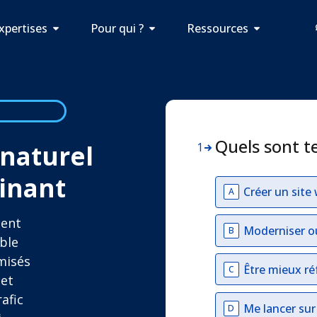
xpertises
Pour qui ?
Ressources
Quels sont t
naturel
1
inant
Créer un site
A
ment
Moderniser o
B
ble
imisés
Être mieux ré
C
 et
rafic
Me lancer su
D