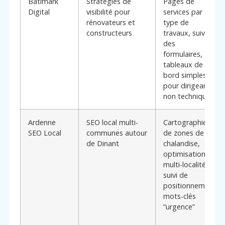
Batimark
Stratégies de
Pages de
Digital
visibilité pour
services par
rénovateurs et
type de
constructeurs
travaux, suivi
des
formulaires,
tableaux de
bord simples
pour dirigeant
non technique
Ardenne
SEO local multi-
Cartographie
SEO Local
communes autour
de zones de
de Dinant
chalandise,
optimisation
multi-localités,
suivi de
positionnement
mots-clés
“urgence”