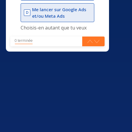
Me lancer sur Google Ads
D
et/ou Meta Ads
Choisis-en autant que tu veux
0 terminée