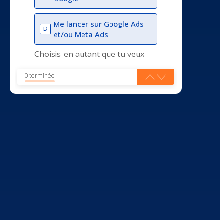
Me lancer sur Google Ads
D
et/ou Meta Ads
Choisis-en autant que tu veux
0 terminée