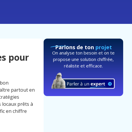
Parlons de ton
projet
On analyse ton besoin et on te
es pour
propose une solution chiffrée,
réaliste et efficace.
 bon
aître partout en
stratégies
 locaux prêts à
ic en chiffre