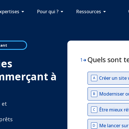
xpertises
Pour qui ?
Ressources
çant
Quels sont t
ies
1
ommerçant à
Créer un site
A
Moderniser o
B
 et
Être mieux ré
C
prêts
Me lancer su
D