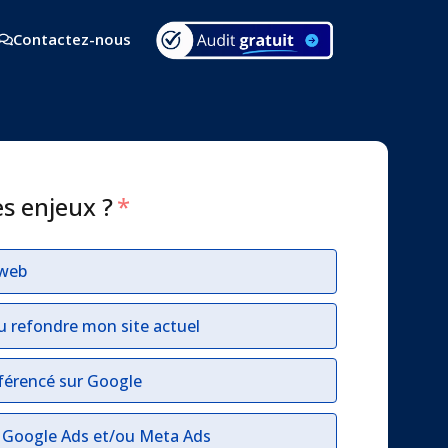
Contactez-nous
es enjeux ?
*
 web
u refondre mon site actuel
férencé sur Google
r Google Ads et/ou Meta Ads