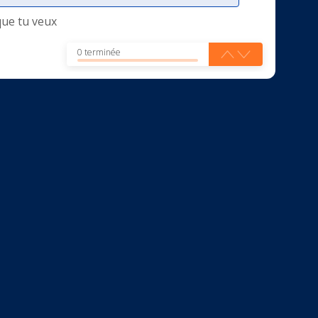
que tu veux
0 terminée