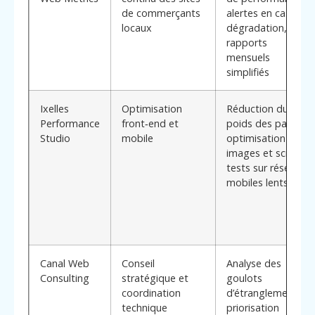
de commerçants
alertes en cas de
locaux
dégradation,
rapports
mensuels
simplifiés
Ixelles
Optimisation
Réduction du
Performance
front‑end et
poids des pages,
Studio
mobile
optimisation des
images et scripts,
tests sur réseaux
mobiles lents
Canal Web
Conseil
Analyse des
Consulting
stratégique et
goulots
coordination
d’étranglement,
technique
priorisation