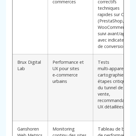
commerces
correctifs
techniques
rapides sur CMS
(PrestaShop,
WooCommerce),
suivi avant/après
avec indicateurs
de conversion
Brux Digital
Performance et
Tests
Lab
UX pour sites
multi‑appareils,
e‑commerce
cartographie des
urbains
étapes critiques
du tunnel de
vente,
recommandations
UX détaillées
Ganshoren
Monitoring
Tableau de bord
Web Metrics
continu des sites
de performance,