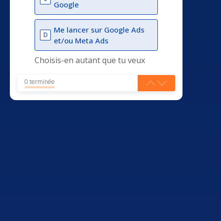
Google
Me lancer sur Google Ads
D
et/ou Meta Ads
Choisis-en autant que tu veux
0 terminée