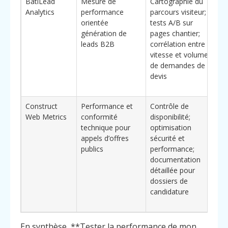
BatiLead
Mesure de
Cartographie du
Fo
Analytics
performance
parcours visiteur;
su
orientée
tests A/B sur
bé
génération de
pages chantier;
cl
leads B2B
corrélation entre
co
vitesse et volume
qu
de demandes de
me
devis
de
tr
Construct
Performance et
Contrôle de
Al
Web Metrics
conformité
disponibilité;
av
technique pour
optimisation
ex
appels d’offres
sécurité et
de
publics
performance;
pu
documentation
sé
détaillée pour
l’
dossiers de
dé
candidature
do
li
En synthèse, **Tester la performance de mon