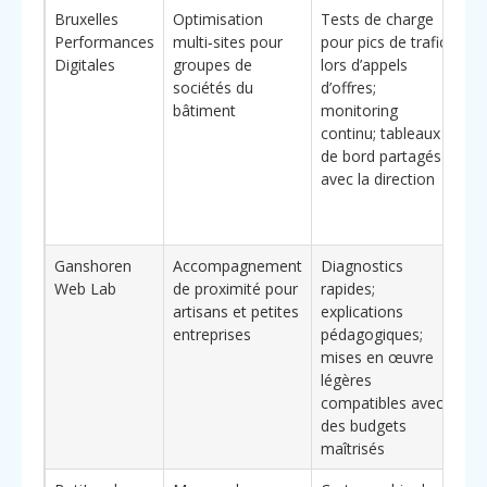
Bruxelles
Optimisation
Tests de charge
Vi
Performances
multi‑sites pour
pour pics de trafic
ad
Digitales
groupes de
lors d’appels
ho
sociétés du
d’offres;
ré
bâtiment
monitoring
d’
continu; tableaux
tr
de bord partagés
pr
avec la direction
pl
c
br
Ganshoren
Accompagnement
Diagnostics
A
Web Lab
de proximité pour
rapides;
tr
artisans et petites
explications
ce
entreprises
pédagogiques;
be
mises en œuvre
co
légères
d’
compatibles avec
(p
des budgets
él
maîtrisés
gr