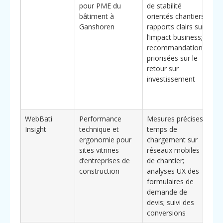
pour PME du
de stabilité
lo
bâtiment à
orientés chantiers;
sc
Ganshoren
rapports clairs sur
te
l’impact business;
su
recommandations
de
priorisées sur le
ar
retour sur
pr
investissement
ge
de
im
WebBati
Performance
Mesures précises
Co
Insight
technique et
temps de
p
ergonomie pour
chargement sur
+ 
sites vitrines
réseaux mobiles
ut
d’entreprises de
de chantier;
po
construction
analyses UX des
tr
formulaires de
vi
demande de
de
devis; suivi des
re
conversions
qu