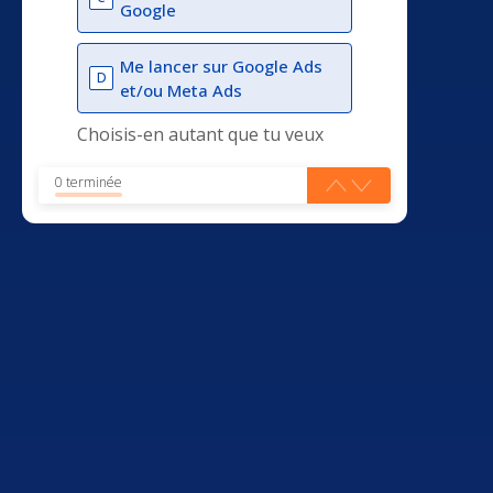
Google
Me lancer sur Google Ads
D
et/ou Meta Ads
Choisis-en autant que tu veux
0 terminée