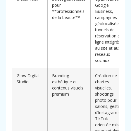
pour
Google
**professionnels
Business,
de la beauté**
campagnes
géolocalisées,
tunnels de
réservation en
ligne intégrés
au site et aux
réseaux
sociaux
Glow Digital
Branding
Création de
Studio
esthétique et
chartes
contenus visuels
visuelles,
premium
shootings
photo pour
salons, gestion
d’Instagram et
TikTok
orientée mise
en avant des