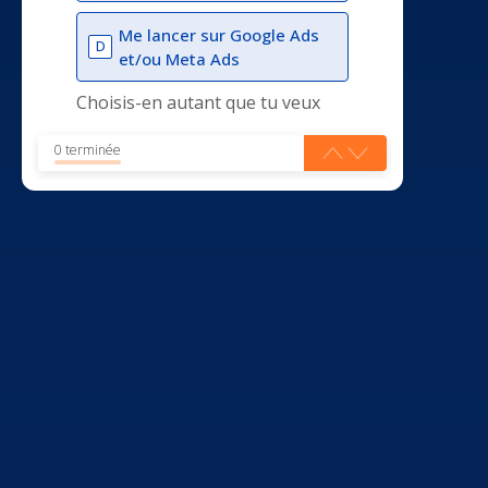
Me lancer sur Google Ads
D
et/ou Meta Ads
Choisis-en autant que tu veux
0 terminée