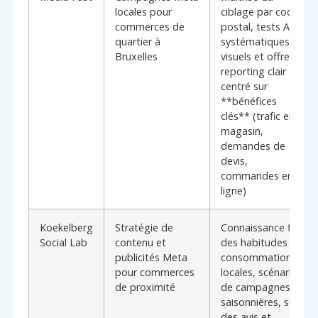
locales pour
ciblage par code
commerces de
postal, tests A/B
quartier à
systématiques sur
Bruxelles
visuels et offres,
reporting clair
centré sur
**bénéfices
clés** (trafic en
magasin,
demandes de
devis,
commandes en
ligne)
Koekelberg
Stratégie de
Connaissance fine
Social Lab
contenu et
des habitudes de
publicités Meta
consommation
pour commerces
locales, scénarios
de proximité
de campagnes
saisonnières, suivi
des avis et