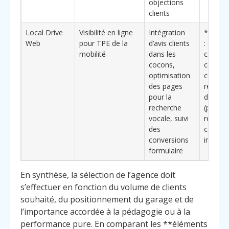
objections
clients
Local Drive
Visibilité en ligne
Intégration
**Bénéf
Web
pour TPE de la
d’avis clients
: cocon
mobilité
dans les
confian
cocons,
conçus
optimisation
converti
des pages
recher
pour la
d’urgen
recherche
(panne,
vocale, suivi
remorq
des
contact
conversions
immédi
formulaire
En synthèse, la sélection de l’agence doit
s’effectuer en fonction du volume de clients
souhaité, du positionnement du garage et de
l’importance accordée à la pédagogie ou à la
performance pure. En comparant les **éléments