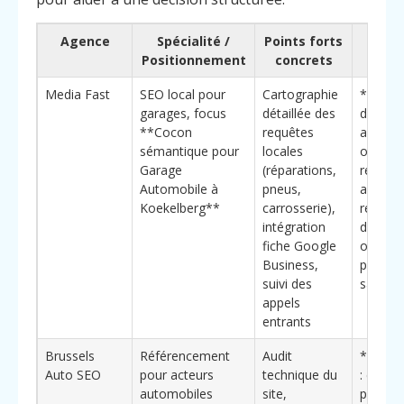
Agence
Spécialité /
Points forts
Pour
Positionnement
concrets
ch
Media Fast
SEO local pour
Cartographie
**Élém
garages, focus
détaillée des
différen
**Cocon
requêtes
approc
sémantique pour
locales
orienté
Garage
(réparations,
rendez-
Automobile à
pneus,
avec c
Koekelberg**
carrosserie),
reliés
intégration
directe
fiche Google
offres a
Business,
promot
suivi des
saisonn
appels
entrants
Brussels
Référencement
Audit
**Bénéf
Auto SEO
pour acteurs
technique du
: cocon
automobiles
site,
pour ré