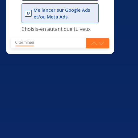
Me lancer sur Google Ads
D
et/ou Meta Ads
Choisis-en autant que tu veux
0 terminée