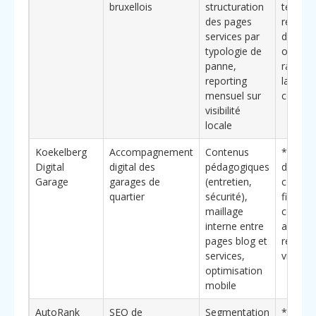
bruxellois
structuration
temps 
des pages
recher
services par
d’infor
typologie de
oriente
panne,
rapidem
reporting
la prise
mensuel sur
contact
visibilité
locale
Koekelberg
Accompagnement
Contenus
**Élém
Digital
digital des
pédagogiques
différen
Garage
garages de
(entretien,
cocons 
quartier
sécurité),
fidélisa
maillage
conçus
interne entre
augmen
pages blog et
récurre
services,
visites 
optimisation
mobile
AutoRank
SEO de
Segmentation
**Bénéf