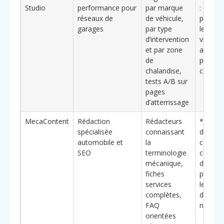
Studio
performance pour
par marque
: cocon
réseaux de
de véhicule,
pour a
garages
par type
le pani
d’intervention
via la 
et par zone
avant d
de
prestat
chalandise,
complé
tests A/B sur
pages
d’atterrissage
MecaContent
Rédaction
Rédacteurs
**Élém
spécialisée
connaissant
différen
automobile et
la
cocons 
SEO
terminologie
conten
mécanique,
d’expert
fiches
pour cré
services
le gara
complètes,
des con
FAQ
nation
orientées