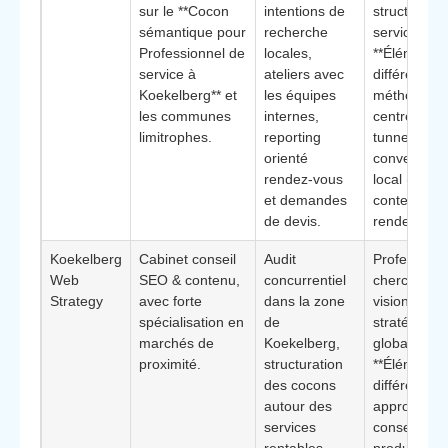
sur le **Cocon
intentions de
structures 
sémantique pour
recherche
services.
Professionnel de
locales,
**Élément
service à
ateliers avec
différenciant
Koekelberg** et
les équipes
méthodolog
les communes
internes,
centrée sur 
limitrophes.
reporting
tunnel de
orienté
conversion
rendez-vous
local (du
et demandes
contenu au
de devis.
rendez-vous
Koekelberg
Cabinet conseil
Audit
Professionn
Web
SEO & contenu,
concurrentiel
cherchant 
Strategy
avec forte
dans la zone
vision
spécialisation en
de
stratégique
marchés de
Koekelberg,
globale.
proximité.
structuration
**Élément
des cocons
différenciant
autour des
approche
services
conseil ava
rentables,
production,