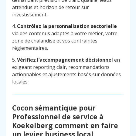
demandant prévision de trafic qualifié, leads
attendus et horizon de retour sur
investissement.
4.
Contrôlez la personnalisation sectorielle
via des contenus adaptés à votre métier, votre
zone de chalandise et vos contraintes
réglementaires.
5.
Vérifiez l’accompagnement décisionnel
en
exigeant reporting clair, recommandations
actionnables et ajustements basés sur données
locales.
Cocon sémantique pour
Professionnel de service à
Menu
Contact
Koekelberg comment en faire
Appelez
un levier business local