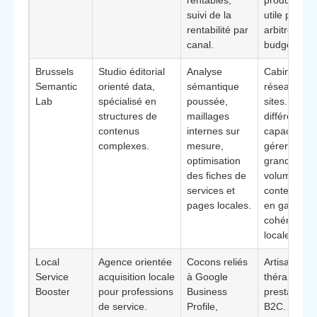
suivi de la
utile pour
rentabilité par
arbitrer les
canal.
budgets.**
Brussels
Studio éditorial
Analyse
Cabinets et
Semantic
orienté data,
sémantique
réseaux mul
Lab
spécialisé en
poussée,
sites. **Élé
structures de
maillages
différenciant
contenus
internes sur
capacité à
complexes.
mesure,
gérer de
optimisation
grands
des fiches de
volumes de
services et
contenus to
pages locales.
en gardant
cohérence
locale.**
Local
Agence orientée
Cocons reliés
Artisans,
Service
acquisition locale
à Google
thérapeutes
Booster
pour professions
Business
prestataires
de service.
Profile,
B2C. **Élé