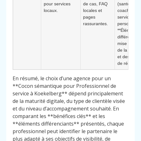
pour services
de cas, FAQ
(santé,
locaux.
locales et
coaching,
pages
services à l
rassurantes.
personne).
**Élément
différenciant
mise en av
de la crédibi
et des preu
de résultats
En résumé, le choix d’une agence pour un
**Cocon sémantique pour Professionnel de
service à Koekelberg** dépend principalement
de la maturité digitale, du type de clientèle visée
et du niveau d’accompagnement souhaité. En
comparant les **bénéfices clés** et les
**éléments différenciants** présentés, chaque
professionnel peut identifier le partenaire le
plus adapté à ses objectifs de visibilité, de