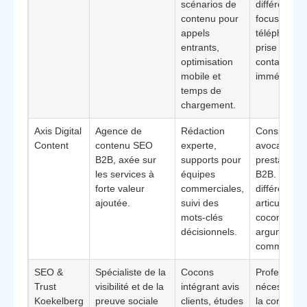
scénarios de
différenciant
contenu pour
focus sur le
appels
téléphone e
entrants,
prise de
optimisation
contact
mobile et
immédiate.*
temps de
chargement.
Axis Digital
Agence de
Rédaction
Consultants
Content
contenu SEO
experte,
avocats,
B2B, axée sur
supports pour
prestataires
les services à
équipes
B2B. **Élé
forte valeur
commerciales,
différenciant
ajoutée.
suivi des
articulation
mots-clés
cocon avec 
décisionnels.
argumentai
commerciau
SEO &
Spécialiste de la
Cocons
Professions
Trust
visibilité et de la
intégrant avis
nécessitant
Koekelberg
preuve sociale
clients, études
la confianc