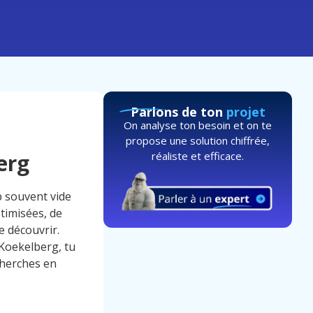
Parlons de ton
projet
On analyse ton besoin et on te
propose une solution chiffrée,
réaliste et efficace.
erg
p souvent vide
timisées, de
e découvrir.
 Koekelberg, tu
cherches en