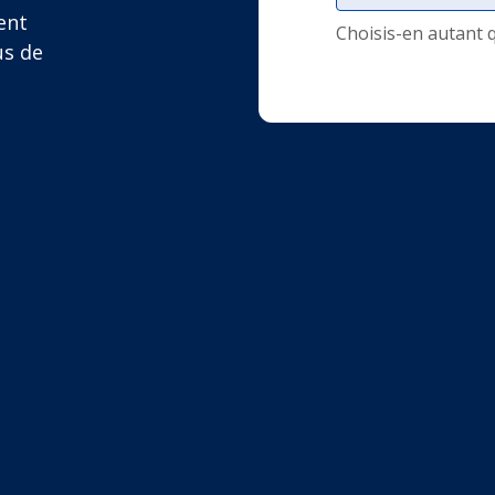
ent
Choisis-en autant 
us de