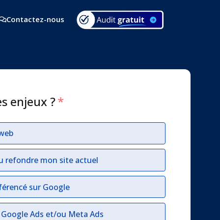
Contactez-nous
es enjeux ?
*
 web
u refondre mon site actuel
férencé sur Google
r Google Ads et/ou Meta Ads