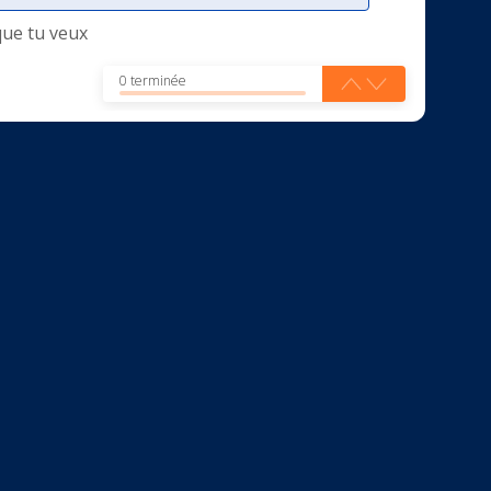
que tu veux
0 terminée