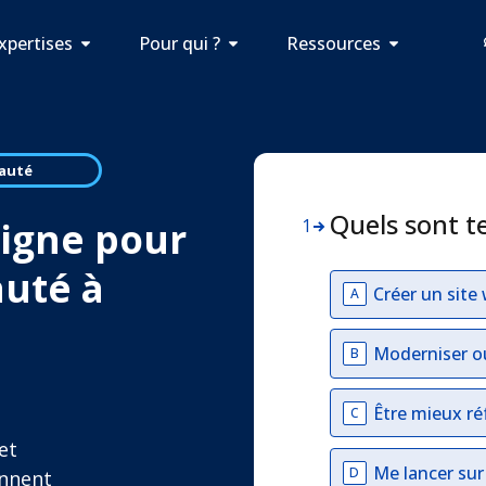
xpertises
Pour qui ?
Ressources
eauté
Quels sont t
 ligne pour
1
auté à
Créer un site
A
Moderniser o
B
Être mieux ré
C
et
Me lancer su
D
ennent