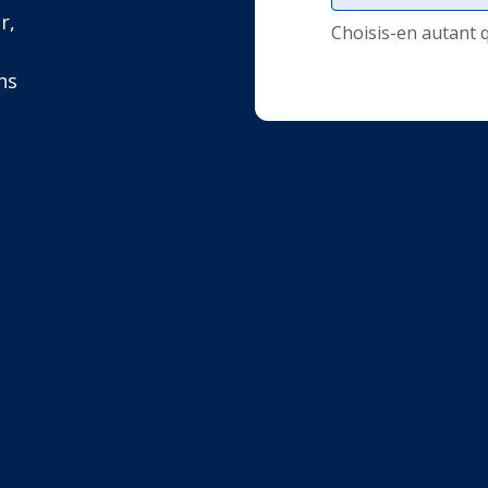
r,
Choisis-en autant 
ns