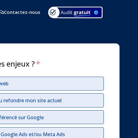
Contactez-nous
es enjeux ?
*
 web
u refondre mon site actuel
férencé sur Google
r Google Ads et/ou Meta Ads