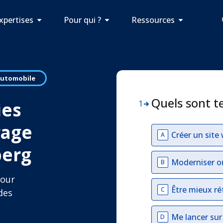
xpertises
Pour qui ?
Ressources
 Automobile
Quels sont t
ies
1
rage
Créer un site
A
berg
Moderniser o
B
pour
Être mieux ré
C
des
Me lancer su
D