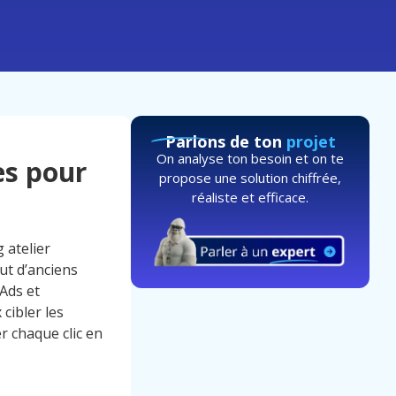
Parlons de ton
projet
On analyse ton besoin et on te
es pour
propose une solution chiffrée,
réaliste et efficace.
 atelier
ut d’anciens
 Ads et
cibler les
 chaque clic en