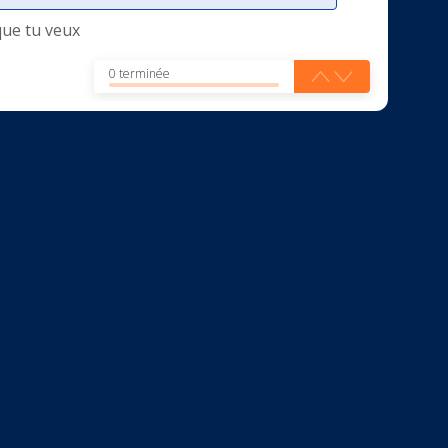
que tu veux
0 terminée