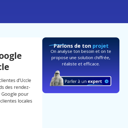
Parlons de ton
projet
On analyse ton besoin et on te
Google
propose une solution chiffrée,
réaliste et efficace.
cle
clientes d’Uccle
ds des rendez-
ur Google pour
clientes locales