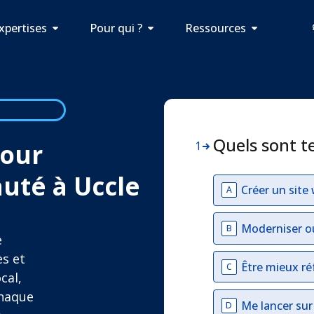
xpertises
Pour qui ?
Ressources
Quels sont t
pour
1
auté à Uccle
Créer un site
A
Moderniser o
B
e
es et
Être mieux ré
C
cal,
chaque
Me lancer su
D