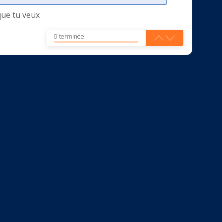
que tu veux
0 terminée