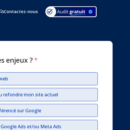
Contactez-nous
es enjeux ?
*
 web
u refondre mon site actuel
férencé sur Google
r Google Ads et/ou Meta Ads