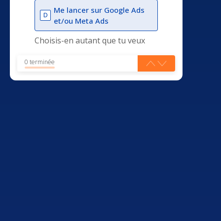
Me lancer sur Google Ads
D
et/ou Meta Ads
Choisis-en autant que tu veux
0 terminée