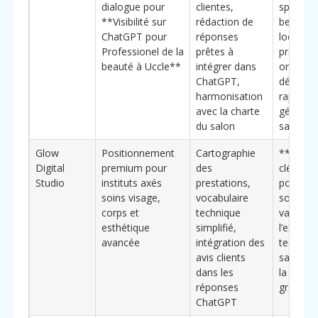
dialogue pour
clientes,
spéciali
**Visibilité sur
rédaction de
beauté
ChatGPT pour
réponses
locale,
Professionel de la
prêtes à
process 
beauté à Uccle**
intégrer dans
orienté
ChatGPT,
décision
harmonisation
rapides 
avec la charte
gérants
du salon
salons
Glow
Positionnement
Cartographie
**Bénéf
Digital
premium pour
des
clé :** i
Studio
instituts axés
prestations,
pour inst
soins visage,
vocabulaire
souhait
corps et
technique
valoriser
esthétique
simplifié,
l’experti
avancée
intégration des
techniq
avis clients
sans pe
dans les
la client
réponses
grand pu
ChatGPT