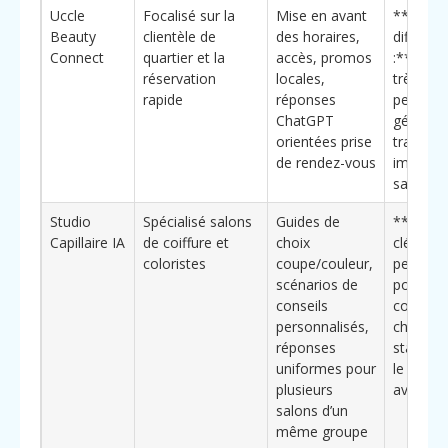
Uccle
Focalisé sur la
Mise en avant
**Éléme
Beauty
clientèle de
des horaires,
différen
Connect
quartier et la
accès, promos
:** app
réservation
locales,
très loca
rapide
réponses
pensée 
ChatGPT
générer
orientées prise
trafic
de rendez-vous
immédia
salon
Studio
Spécialisé salons
Guides de
**Bénéf
Capillaire IA
de coiffure et
choix
clé :**
coloristes
coupe/couleur,
pertinen
scénarios de
pour
conseils
coiffeur
personnalisés,
chercha
réponses
standard
uniformes pour
le consei
plusieurs
avant vis
salons d’un
même groupe