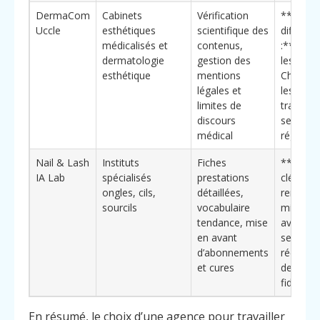
DermaCom
Cabinets
Vérification
**Éléme
Uccle
esthétiques
scientifique des
différen
médicalisés et
contenus,
:** sécu
dermatologie
gestion des
les répo
esthétique
mentions
ChatGPT
légales et
les
limites de
traiteme
discours
sensible
médical
régleme
Nail & Lash
Instituts
Fiches
**Bénéf
IA Lab
spécialisés
prestations
clé :**
ongles, cils,
détaillées,
renforce
sourcils
vocabulaire
mise en
tendance, mise
avant d
en avant
services
d’abonnements
récurren
et cures
des for
fidélisan
En résumé, le choix d’une agence pour travailler