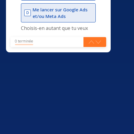
Me lancer sur Google Ads
D
et/ou Meta Ads
Choisis-en autant que tu veux
0 terminée