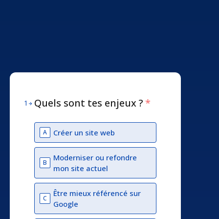
Quels sont tes enjeux ?
*
1
Créer un site web
A
Moderniser ou refondre
B
mon site actuel
Être mieux référencé sur
C
Google