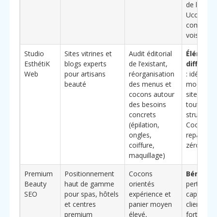
de la bea
Uccle et
commune
voisines
Studio
Sites vitrines et
Audit éditorial
Élément
EsthétiK
blogs experts
de l’existant,
différen
Web
pour artisans
réorganisation
: idéal po
beauté
des menus et
modernis
cocons autour
site exist
des besoins
tout en
concrets
structura
(épilation,
Cocon sa
ongles,
repartir d
coiffure,
zéro
maquillage)
Premium
Positionnement
Cocons
Bénéfice
Beauty
haut de gamme
orientés
pertinent
SEO
pour spas, hôtels
expérience et
capter un
et centres
panier moyen
clientèle 
premium
élevé,
forte vale