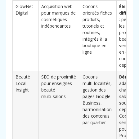
GlowNet
Acquisition web
Cocons
Élément
Digital
pour marques de
orientés fiches
différen
cosmétiques
produits,
: pensée 
indépendantes
tutoriels et
les
routines,
professio
intégrés à la
beauté qu
boutique en
vendent a
ligne
en e-
commerc
depuis Uc
Beauté
SEO de proximité
Cocons
Bénéfice
Local
pour enseignes
multi‑localités,
adapté a
Insight
beauté
gestion des
chaînes d
multi‑salons
pages Google
salons
Business,
souhaitan
harmonisation
déployer 
des contenus
Cocon
par quartier
sémantiq
pour
Professio