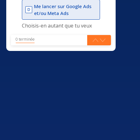
Me lancer sur Google Ads
D
et/ou Meta Ads
Choisis-en autant que tu veux
0 terminée