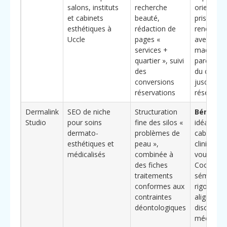
salons, instituts
recherche
orientée
et cabinets
beauté,
prises de
esthétiques à
rédaction de
rendez-vo
Uccle
pages «
avec
services +
maquette
quartier », suivi
parcours c
des
du clic G
conversions
jusqu’à la
réservations
réservati
Dermalink
SEO de niche
Structuration
Bénéfice
Studio
pour soins
fine des silos «
idéal pour
dermato-
problèmes de
cabinets 
esthétiques et
peau »,
cliniques
médicalisés
combinée à
voulant u
des fiches
Cocon
traitements
sémantiq
conformes aux
rigoureux
contraintes
aligné av
déontologiques
discours
médical