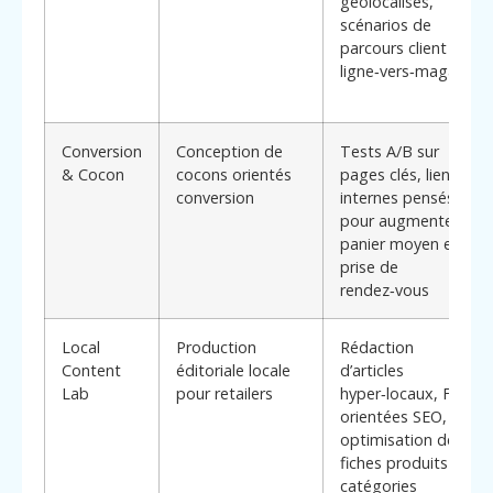
géolocalisés,
scénarios de
parcours client en
ligne‑vers‑magasin
Conversion
Conception de
Tests A/B sur
& Cocon
cocons orientés
pages clés, liens
conversion
internes pensés
pour augmenter
panier moyen et
prise de
rendez‑vous
Local
Production
Rédaction
Content
éditoriale locale
d’articles
Lab
pour retailers
hyper‑locaux, FAQ
orientées SEO,
optimisation des
fiches produits et
catégories