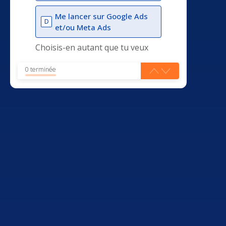
Me lancer sur Google Ads
D
et/ou Meta Ads
Choisis-en autant que tu veux
0 terminée