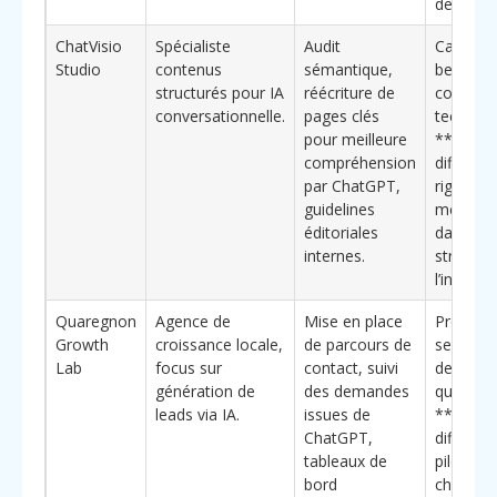
de la rég
ChatVisio
Spécialiste
Audit
Cabinets
Studio
contenus
sémantique,
beaucou
structurés pour IA
réécriture de
contenu
conversationnelle.
pages clés
techniqu
pour meilleure
**Éléme
compréhension
différenc
par ChatGPT,
rigueur
guidelines
méthodo
éditoriales
dans la
internes.
structur
l’informa
Quaregnon
Agence de
Mise en place
Prestata
Growth
croissance locale,
de parcours de
service 
Lab
focus sur
contact, suivi
des ren
génération de
des demandes
qualifiés.
leads via IA.
issues de
**Éléme
ChatGPT,
différenc
tableaux de
pilotage 
bord
chiffres*