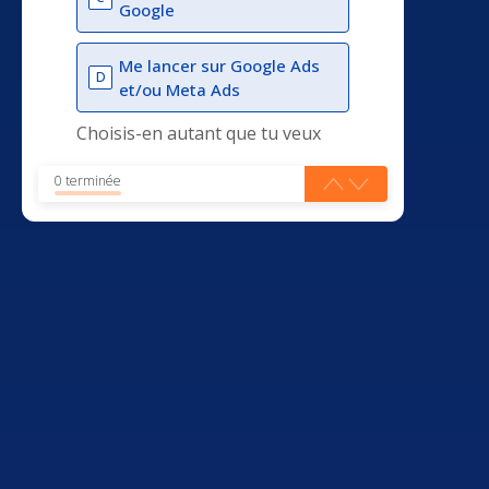
Google
Me lancer sur Google Ads
D
et/ou Meta Ads
Choisis-en autant que tu veux
0 terminée