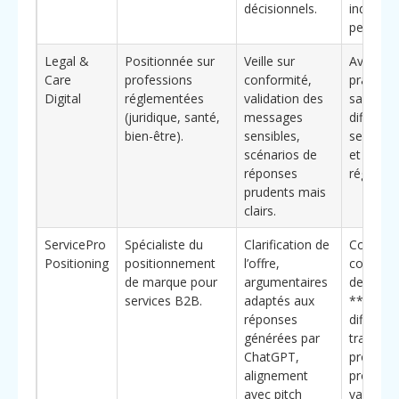
décisionnels.
indicate
perform
Legal &
Positionnée sur
Veille sur
Avocats,
Care
professions
conformité,
praticie
Digital
réglementées
validation des
santé. *
(juridique, santé,
messages
différenc
bien-être).
sensibles,
sensibili
scénarios de
et
réponses
réglemen
prudents mais
clairs.
ServicePro
Spécialiste du
Clarification de
Consulta
Positioning
positionnement
l’offre,
coaches,
de marque pour
argumentaires
de consei
services B2B.
adaptés aux
**Éléme
réponses
différenc
générées par
travail e
ChatGPT,
profonde
alignement
proposit
avec pitch
valeur**