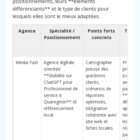
positionnements, leurs **éléments
différenciants** et le type de clients pour
lesquels elles sont le mieux adaptées.
Agence
Spécialité /
Points forts
Type d
Positionnement
concrets
idé
Pour
ch
Media Fast
Agence digitale
Cartographie
Professi
orientée
précise des
proximit
**Visibilité sur
questions
(comptab
ChatGPT pour
clients,
avocats,
Professionnel de
scénarios de
paramédi
service à
réponses
**Éléme
Quaregnon** et
optimisés,
différenc
référencement
intégration
approche
local.
cohérente avec
terrain*
site web et
les requ
fiches locales.
réelleme
par les u