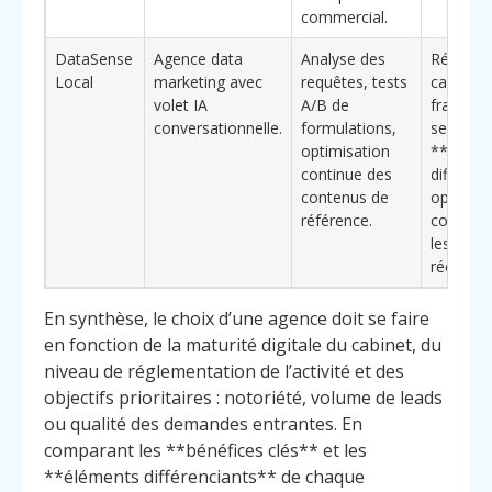
commercial.
DataSense
Agence data
Analyse des
Réseaux
Local
marketing avec
requêtes, tests
cabinets
volet IA
A/B de
franchis
conversationnelle.
formulations,
services.
optimisation
**Éléme
continue des
différenc
contenus de
optimisa
référence.
continue
les don
réelles 
En synthèse, le choix d’une agence doit se faire
en fonction de la maturité digitale du cabinet, du
niveau de réglementation de l’activité et des
objectifs prioritaires : notoriété, volume de leads
ou qualité des demandes entrantes. En
comparant les **bénéfices clés** et les
**éléments différenciants** de chaque