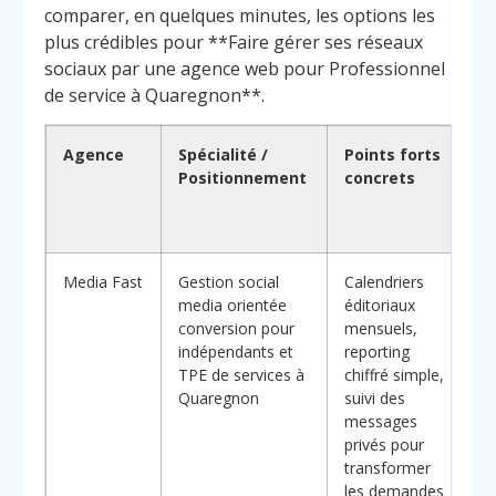
comparer, en quelques minutes, les options les
plus crédibles pour **Faire gérer ses réseaux
sociaux par une agence web pour Professionnel
de service à Quaregnon**.
Agence
Spécialité /
Points forts
Positionnement
concrets
c
Media Fast
Gestion social
Calendriers
A
media orientée
éditoriaux
conversion pour
mensuels,
c
indépendants et
reporting
TPE de services à
chiffré simple,
Quaregnon
suivi des
c
messages
m
privés pour
p
transformer
d
les demandes
q