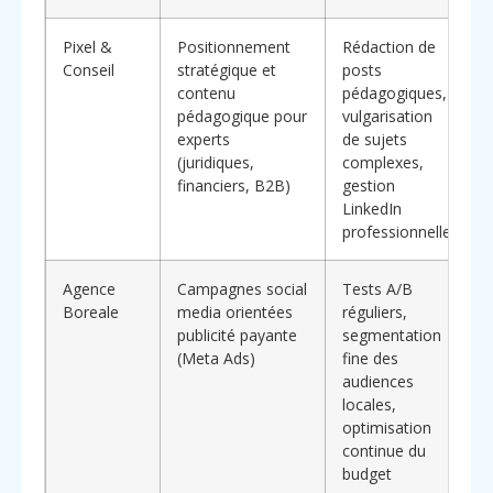
Pixel &
Positionnement
Rédaction de
P
Conseil
stratégique et
posts
r
contenu
pédagogiques,
pédagogique pour
vulgarisation
d
experts
de sujets
g
(juridiques,
complexes,
l
financiers, B2B)
gestion
p
LinkedIn
professionnelle
Agence
Campagnes social
Tests A/B
Boreale
media orientées
réguliers,
p
publicité payante
segmentation
s
(Meta Ads)
fine des
a
audiences
r
locales,
p
optimisation
continue du
v
budget