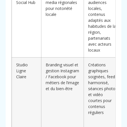
Social Hub
media régionales
audiences
r
pour notoriété
locales,
v
locale
contenus
l
adaptés aux
habitudes de la
B
région,
partenariats
avec acteurs
d
locaux
p
Studio
Branding visuel et
Créations
C
Ligne
gestion Instagram
graphiques
p
Claire
/ Facebook pour
soignées, feed
o
métiers de l’image
harmonisé,
e
et du bien-être
séances photo
et vidéo
d
courtes pour
(
contenus
e
réguliers
a
d