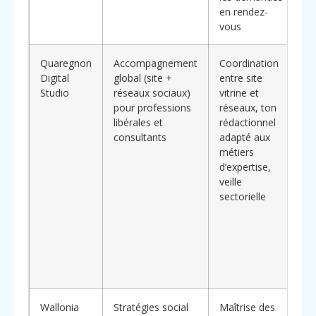
en rendez-
vous
d
Quaregnon
Accompagnement
Coordination
V
Digital
global (site +
entre site
d
Studio
réseaux sociaux)
vitrine et
c
pour professions
réseaux, ton
u
libérales et
rédactionnel
*
consultants
adapté aux
s
métiers
s
d’expertise,
veille
sectorielle
P
d
q
Wallonia
Stratégies social
Maîtrise des
I